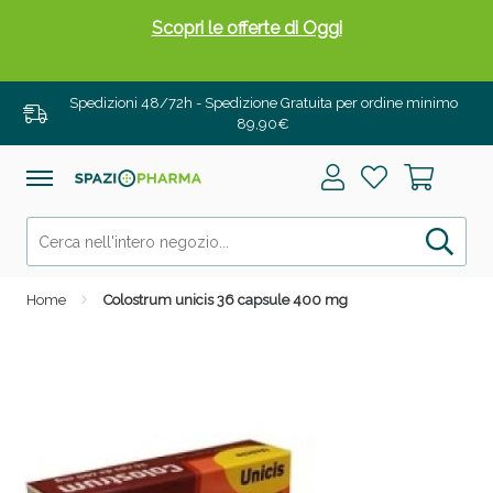
Scopri le offerte di Oggi
Spedizioni 48/72h - Spedizione Gratuita per ordine minimo
89,90€
Home
Colostrum unicis 36 capsule 400 mg
Drenanti e Pancia Piatta: Sconti fino al 55% validi
solo per OGGI!