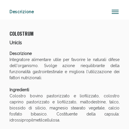
Descrizione
Anticellulite e Fanghi: Sconto fino al 40% valido
oggi!
COLOSTRUM
Unicis
Descrizione
Integratore alimentare utile per favorire le naturali difese
dell'organismo. Svolge azione riequilibrante della
funzionalità gastrointestinale e migliora l'utilizzazione dei
fattori nutrizionali.
Ingredienti
Colostro bovino pastorizzato e liofilizzato, colostro
caprino pastorizzato e liofilizzato, maltodestrine, talco,
biossido di silicio, magnesio stearato vegetale, calcio
fosfato bibasico. Costituente della capsula:
idrossipropilmetilcellulosa.