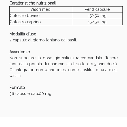
Sconto fino al 55% disponibile oggi!
Caratteristiche nutrizionali
Valori medi
Per 2 capsule
Colostro bovino
152,50 mg
Colostro caprino
152,50 mg
Modalità d'uso
2 capsule al giorno lontano dai pasti.
Avvertenze
Non superare la dose giornaliera raccomandata. Tenere
fuori dalla portata dei bambini al di sotto dei 3 anni di età.
Gli integratori non vanno intesi come sostituti di una dieta
variata.
Formato
36 capsule da 400 mg
Vie Urinarie e Prostata: Sconti fino al 45% oggi!