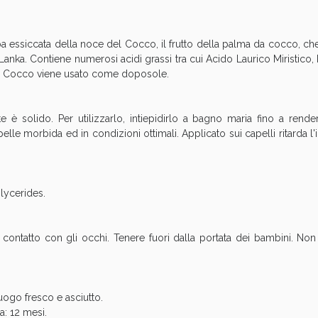
cellulite e Fanghi: Sconto fino al 40% valido 
pa essiccata della noce del Cocco, il frutto della palma da cocco, che
Lanka. Contiene numerosi acidi grassi tra cui Acido Laurico Miristico, 
o di Cocco viene usato come doposole.
è solido. Per utilizzarlo, intiepidirlo a bagno maria fino a rende
le morbida ed in condizioni ottimali. Applicato sui capelli ritarda l'i
lycerides.
cellulite e Fanghi: Sconto fino al 40% valido 
il contatto con gli occhi. Tenere fuori dalla portata dei bambini. N
uogo fresco e asciutto.
a: 12 mesi.