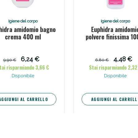
ie Urinarie e Prostata: Sconti fino al 45% ogg
Igiene del corpo
Igiene del corpo
hidra amidomio bagno
Euphidra amidomi
crema 400 ml
polvere finissima 10
6,24 €
4,48 €
9,90 €
6,80 €
tai risparmiando 3,66 €
Stai risparmiando 2,32
Disponibile
Disponibile
AGGIUNGI AL CARRELLO
AGGIUNGI AL CARRELL
ssere Intestinale: Sconto fino al 55% valido 