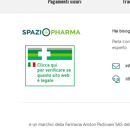
Pagamenti sicuri
Tra
Hai bisog
Parla con
esperto
in
08
è un marchio della Farmacia Ariston Padovani SAS del D