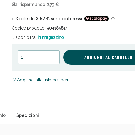
Stai risparmiando 2,79 €
Codice prodotto:
904185814
Disponibilità:
In magazzino
ni e Multivitaminici: oggi Sconto extra fino al
AGGIUNGI AL CARRELLO
Aggiungi alla lista desideri
nto
Spedizioni