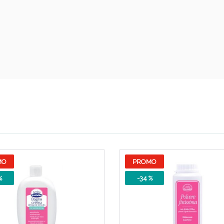
Sconto fino al 55% disponibile oggi!
MO
PROMO
%
-34 %