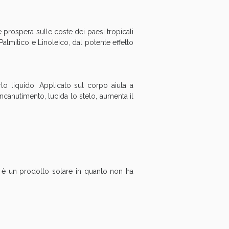
oggi!
 prospera sulle coste dei paesi tropicali
Palmitico e Linoleico, dal potente effetto
rlo liquido. Applicato sul corpo aiuta a
ncanutimento, lucida lo stelo, aumenta il
oggi!
on è un prodotto solare in quanto non ha