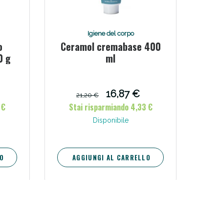
i!
Igiene del corpo
o
Ceramol cremabase 400
0 g
ml
16,87 €
21,20 €
 €
Stai risparmiando 4,33 €
Disponibile
O
AGGIUNGI AL CARRELLO
oggi!