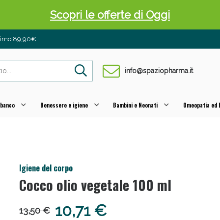
Scopri le offerte di Oggi
inimo 89,90€
info@spaziopharma.it
 banco
Benessere e igiene
Bambini e Neonati
Omeopatia ed E
 Pancia Piatta: Sconti fino al 55% validi sol
Igiene del corpo
Cocco olio vegetale 100 ml
10,71 €
13,50 €