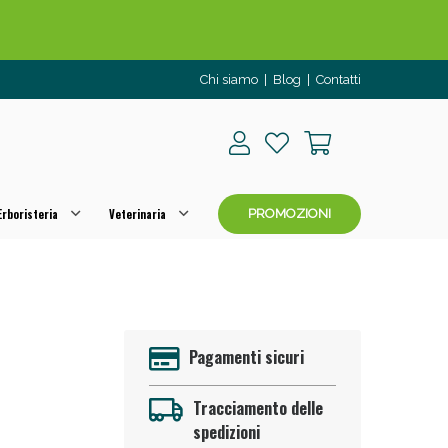
Chi siamo
|
Blog
|
Contatti
rboristeria
Veterinaria
PROMOZIONI
o per OGGI!
Pagamenti sicuri
Tracciamento delle
spedizioni