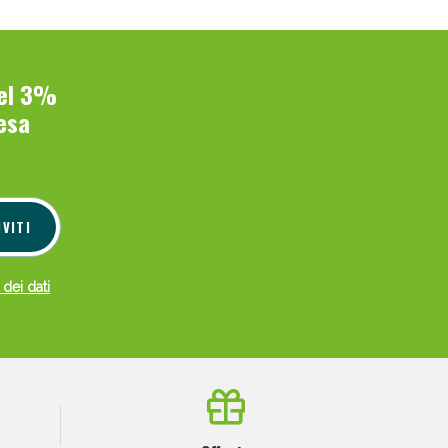
del 3%
esa
IVITI
 dei dati