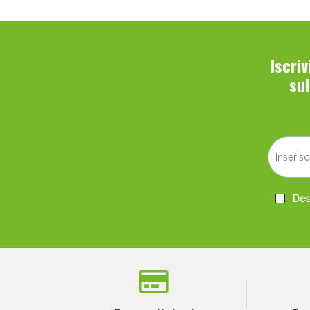
Iscri
su
Desi