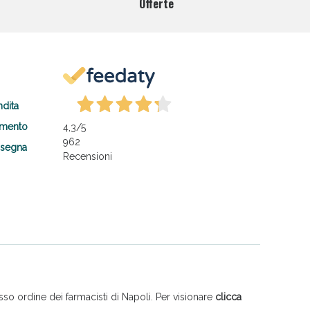
Offerte
ndita
amento
4,3
/5
962
nsegna
Recensioni
so ordine dei farmacisti di Napoli. Per visionare
clicca