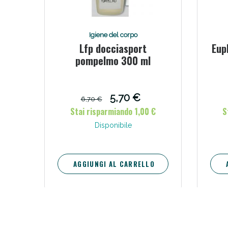
V
Igiene del corpo
Lfp docciasport
Eup
pompelmo 300 ml
5,70 €
6,70 €
Stai risparmiando 1,00 €
S
Disponibile
AGGIUNGI AL CARRELLO
Bene