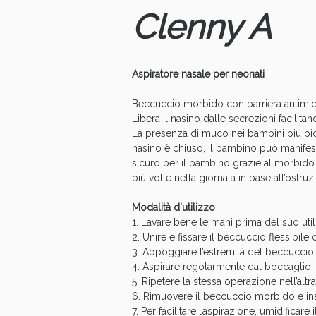
Clenny A
Aspiratore nasale per neonati
Beccuccio morbido con barriera antimicro
Libera il nasino dalle secrezioni facilit
La presenza di muco nei bambini più picco
nasino è chiuso, il bambino può manifesta
sicuro per il bambino grazie al morbido
più volte nella giornata in base all’ostru
Modalità d'utilizzo
1. Lavare bene le mani prima del suo util
V
2. Unire e fissare il beccuccio flessibile
3. Appoggiare l’estremità del beccuccio
4. Aspirare regolarmente dal boccaglio, fi
5. Ripetere la stessa operazione nell’altra
6. Rimuovere il beccuccio morbido e in
7. Per facilitare l’aspirazione, umidificar