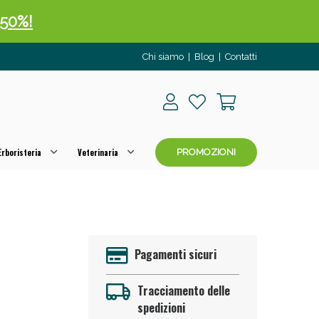
 50%!
Chi siamo
|
Blog
|
Contatti
rboristeria
Veterinaria
PROMOZIONI
oggi!
Pagamenti sicuri
Tracciamento delle
spedizioni