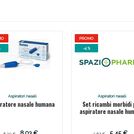
Scopri le offerte di Oggi
MO
PROMO
%
-4 %
Aspiratori nasali
Aspiratori nasali
iratore nasale humana
Set ricambi morbidi 
aspiratore nasale hu
8 pezzi
8,03 €
5,45 €
8,30 €
5,67 €