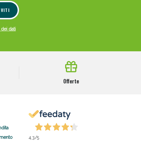
IVITI
 dei dati
Offerte
ndita
amento
4,3
/5