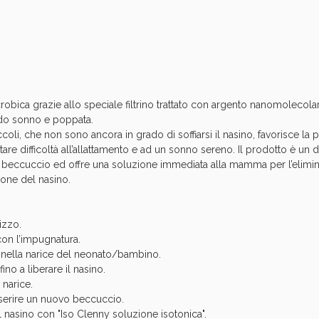
Sconto fino al 55% disponibile oggi!
bica grazie allo speciale filtrino trattato con argento nanomolecolar
ando sonno e poppata.
li, che non sono ancora in grado di soffiarsi il nasino, favorisce la pr
re difficoltà all’allattamento e ad un sonno sereno. Il prodotto è un d
 beccuccio ed offre una soluzione immediata alla mamma per l’elimin
zione del nasino.
izzo.
ie Urinarie e Prostata: Sconti fino al 45% ogg
 con l’impugnatura.
 nella narice del neonato/bambino.
no a liberare il nasino.
 narice.
serire un nuovo beccuccio.
e il nasino con "Iso Clenny soluzione isotonica".