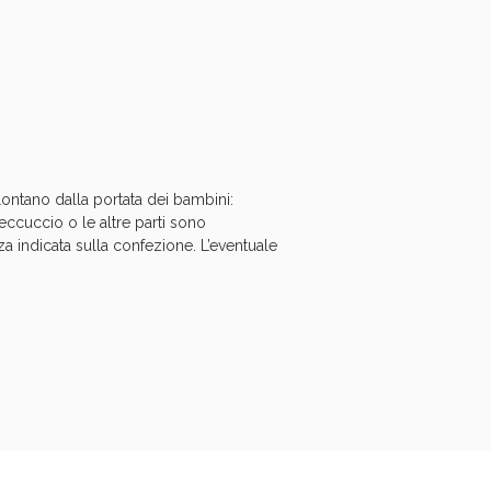
oggi!
 lontano dalla portata dei bambini:
eccuccio o le altre parti sono
a indicata sulla confezione. L’eventuale