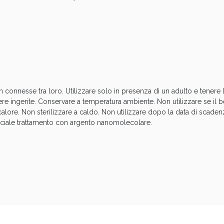
ssere Intestinale: Sconto fino al 55% valido 
ben connesse tra loro. Utilizzare solo in presenza di un adulto e tenere
e ingerite. Conservare a temperatura ambiente. Non utilizzare se il b
alore. Non sterilizzare a caldo. Non utilizzare dopo la data di scadenz
eciale trattamento con argento nanomolecolare.