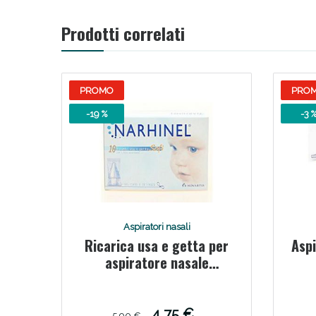
Prodotti correlati
PROMO
PRO
-19 %
-3 
Aspiratori nasali
Ricarica usa e getta per
Asp
aspiratore nasale
narhinel 10 pezzi soft
articolo 526405
4,75 €
5,90 €