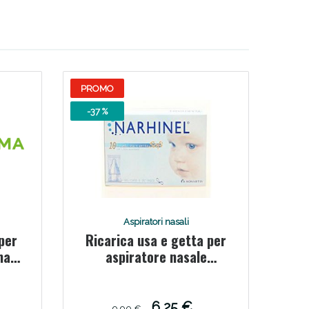
PROMO
-37 %
Aspiratori nasali
per
Ricarica usa e getta per
mana
aspiratore nasale
narhinel 20 pezziusa e
getta soft
6,25 €
9,90 €