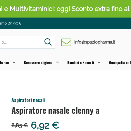
ni e Multivitaminici: oggi Sconto extra fino al
inimo 89,90€
info@spaziopharma.it
 banco
Benessere e igiene
Bambini e Neonati
Omeopatia ed E
cellulite e Fanghi: Sconto fino al 40% valido 
Aspiratori nasali
Aspiratore nasale clenny a
6,92 €
8,85 €