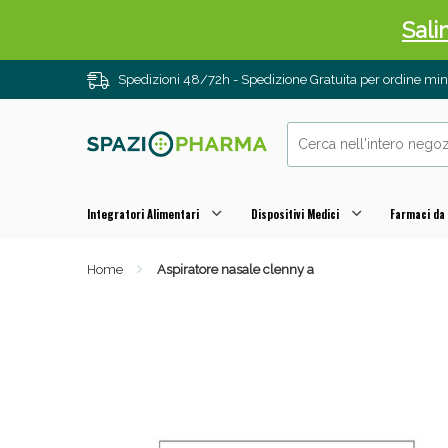
Sali
Spedizioni 48/72h - Spedizione Gratuita per ordine m
Integratori Alimentari
Dispositivi Medici
Farmaci da
Home
Aspiratore nasale clenny a
Anti