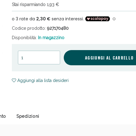
Stai risparmiando 1,93 €
Codice prodotto:
927170480
Disponibilità:
In magazzino
cellulite e Fanghi: Sconto fino al 40% valido 
AGGIUNGI AL CARRELLO
Aggiungi alla lista desideri
nto
Spedizioni