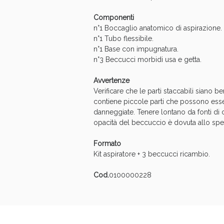
Componenti
n°1 Boccaglio anatomico di aspirazione.
n°1 Tubo flessibile.
n°1 Base con impugnatura.
n°3 Beccucci morbidi usa e getta.
Avvertenze
Bene
Verificare che le parti staccabili siano 
contiene piccole parti che possono esser
danneggiate. Tenere lontano da fonti di c
opacità del beccuccio è dovuta allo sp
Formato
Kit aspiratore + 3 beccucci ricambio.
Cod.
0100000228