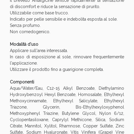
Il brevetto Antalgicine lenisce rapidamente la sensazione
di discomfort e riduce la sensazione di prurito.
Utilizzabile come base trucco.
Indicato per pelle sensibile e indebolita esposta al sole.
Senza profumo.
Non comedogenico.
Modalità d'uso
Vie Urinarie e Prostata: Sconti fino al 45% oggi!
Applicare sull'area interessata.
In caso di esposizione al sole, rinnovare frequentemente
l'applicazione.
Utilizzare il prodotto fino a guarigione completa.
Componenti
Aqua/Water/Eau, C12-15 Alkyl Benzoate, Diethylamino
Hydroxybenzoyl Hexyl Benzoate, Homosalate, Ethylhexyl
Methoxycinnamate, Ethylhexyl Salicylate, Ethylhexyl
Triazone, Glycerin, Bis-Ethylhexyloxyphenol
Methoxyphenyl Triazine, Butylene Glycol, Nylon 6/12,
Cyclopentasiloxane, Caprylyl Methicone, Silica, Sodium
Citrate, Mannitol, Xylitol, Rhamnose, Copper Sulfate, Zinc
Sulfate, Sodium Hyaluronate, Vitis Vinifera (Grape) Vine