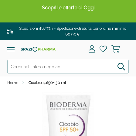
Spedizioni 48/72h - Spedizione Gratuita per ordine minimo
89,90€
Drenanti e Pancia Piatta: Sconti fino al 55% validi
solo per OGGI!
Home
Cicabio spf50+ 30 ml