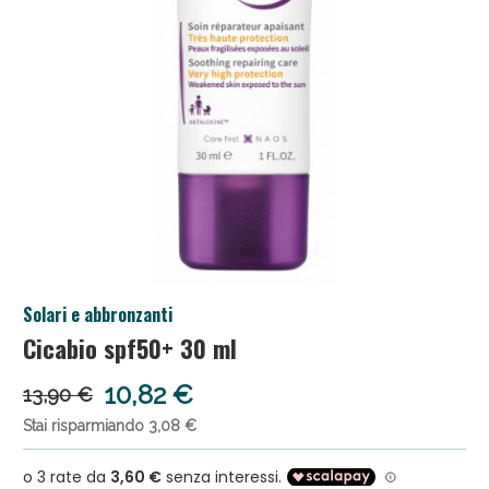
Salini e Multivitaminici: oggi Sconto extra fino al
50%!
Solari e abbronzanti
Cicabio spf50+ 30 ml
10,82 €
13,90 €
Stai risparmiando 3,08 €
Anticellulite e Fanghi: Sconto fino al 40% valido