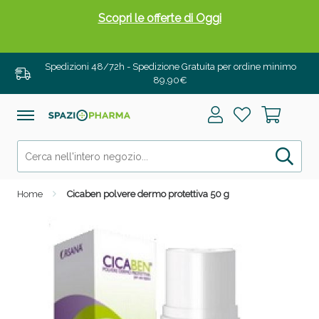
Scopri le offerte di Oggi
Spedizioni 48/72h - Spedizione Gratuita per ordine minimo
89,90€
Home
Cicaben polvere dermo protettiva 50 g
Drenanti e Pancia Piatta: Sconti fino al 55% validi
solo per OGGI!