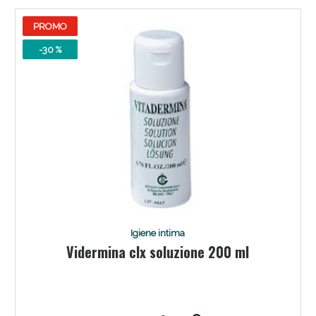
PROMO
-30 %
Benessere Intestinale: Sconto fino al 55% valido
oggi!
Igiene intima
Vidermina clx soluzione 200 ml