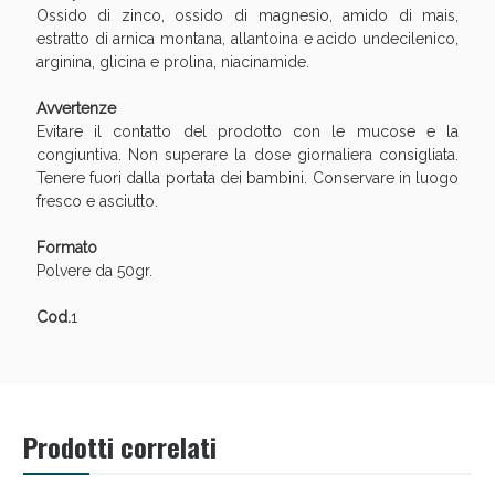
Sconto fino al 55% disponibile oggi!
Ossido di zinco, ossido di magnesio, amido di mais,
estratto di arnica montana, allantoina e acido undecilenico,
arginina, glicina e prolina, niacinamide.
Avvertenze
Evitare il contatto del prodotto con le mucose e la
congiuntiva. Non superare la dose giornaliera consigliata.
Tenere fuori dalla portata dei bambini. Conservare in luogo
fresco e asciutto.
Formato
Polvere da 50gr.
Cod.
1
Vie Urinarie e Prostata: Sconti fino al 45% oggi!
Prodotti correlati