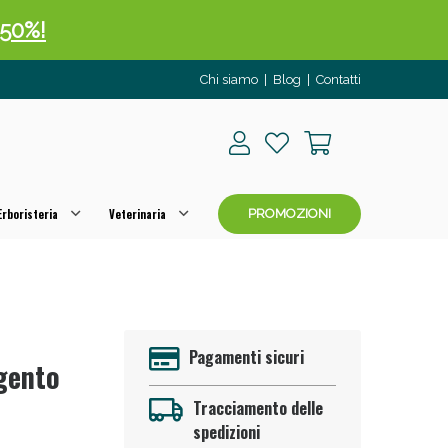
 50%!
Chi siamo
|
Blog
|
Contatti
rboristeria
Veterinaria
PROMOZIONI
oggi!
Pagamenti sicuri
rgento
Tracciamento delle
spedizioni