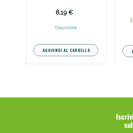
8,19 €
S
Disponibile
AGGIUNGI AL CARRELLO
Iscri
su