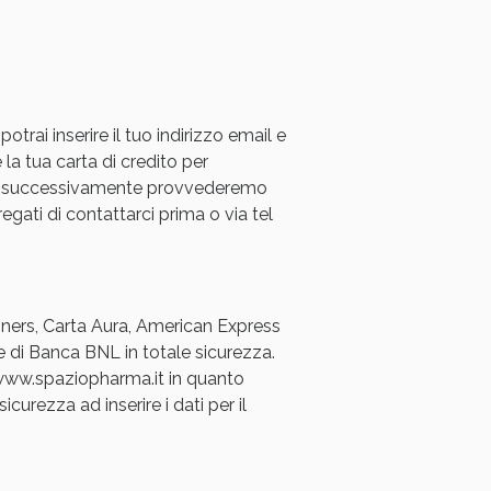
rai inserire il tuo indirizzo email e
 la tua carta di credito per
a e successivamente provvederemo
oggi!
regati di contattarci prima o via tel
Diners, Carta Aura, American Express
e di Banca BNL in totale sicurezza.
a www.spaziopharma.it in quanto
icurezza ad inserire i dati per il