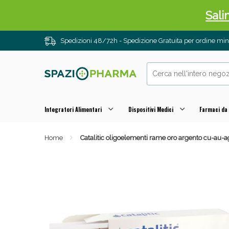
Sali
Spedizioni 48/72h - Spedizione Gratuita per ordine m
Integratori Alimentari
Dispositivi Medici
Farmaci da
Home
Catalitic oligoelementi rame oro argento cu-au-
Anti