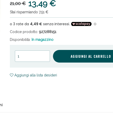
13,49 €
21,00 €
Stai risparmiando 7,51 €
Codice prodotto:
927288151
Disponibilità:
In magazzino
cellulite e Fanghi: Sconto fino al 40% valido 
AGGIUNGI AL CARRELLO
Aggiungi alla lista desideri
ni