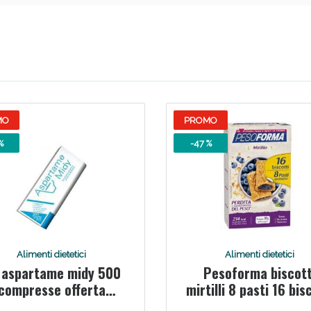
Scopri le offerte di Oggi
MO
PROMO
%
-47 %
Alimenti dietetici
Alimenti dietetici
i aspartame midy 500
Pesoforma biscott
compresse offerta
mirtilli 8 pasti 16 bis
speciale