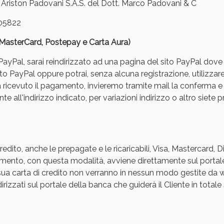
iston Padovani S.A.S. del Dott. Marco Padovani & C
05822
, MasterCard, Postepay e Carta Aura)
yPal, sarai reindirizzato ad una pagina del sito PayPal dove pot
to PayPal oppure potrai, senza alcuna registrazione, utilizzare
a ricevuto il pagamento, invieremo tramite mail la conferm
ssere Intestinale: Sconto fino al 55% valido 
e all'indirizzo indicato, per variazioni indirizzo o altro siete p
edito, anche le prepagate e le ricaricabili, Visa, Mastercard, 
agamento, con questa modalità, avviene direttamente sul portal
a sua carta di credito non verranno in nessun modo gestite d
rizzati sul portale della banca che guiderà il Cliente in totale s