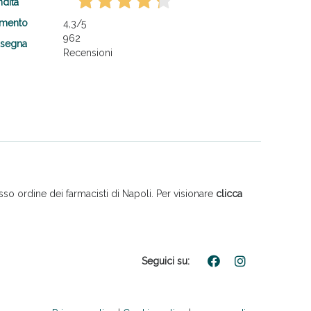
ndita
amento
4,3
/5
962
nsegna
Recensioni
so ordine dei farmacisti di Napoli. Per visionare
clicca
Seguici su: