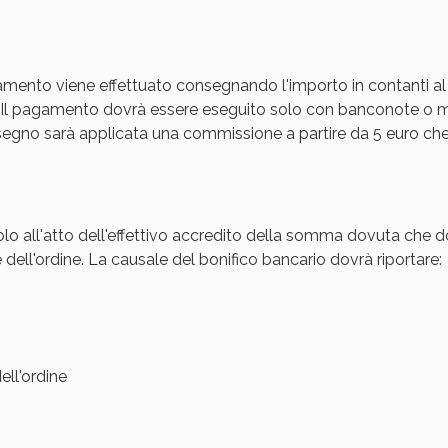
Sconto fino al 55% disponibile oggi!
amento viene effettuato consegnando l'importo in contanti al
Il pagamento dovrà essere eseguito solo con banconote o mon
gno sarà applicata una commissione a partire da 5 euro che s
olo all'atto dell'effettivo accredito della somma dovuta che d
 dell'ordine. La causale del bonifico bancario dovrà riportare:
ie Urinarie e Prostata: Sconti fino al 45% ogg
ll'ordine