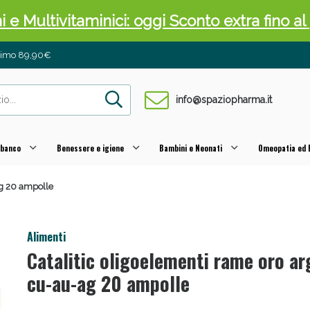
ni e Multivitaminici: oggi Sconto extra fino al
inimo 89,90€
info@spaziopharma.it
 banco
Benessere e igiene
Bambini e Neonati
Omeopatia ed E
ag 20 ampolle
cellulite e Fanghi: Sconto fino al 40% valido 
Alimenti
Catalitic oligoelementi rame oro a
cu-au-ag 20 ampolle