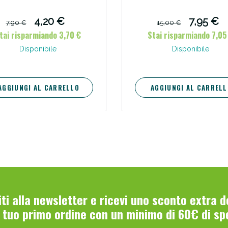
4,20 €
7,95 €
7,90 €
15,00 €
tai risparmiando 3,70 €
Stai risparmiando 7,05
Disponibile
Disponibile
AGGIUNGI AL CARRELLO
AGGIUNGI AL CARRELL
viti alla newsletter e ricevi uno sconto extra 
l tuo primo ordine con un minimo di 60€ di sp