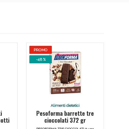
PROMO
-48 %
Alimenti dietetici
i
Pesoforma barrette tre
cotti
cioccolati 372 gr