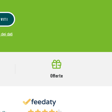
IVITI
 dei dati
Offerte