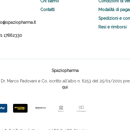
Chi siamo
Condizioni di ve
Contatti
Modalità di pag
Spedizioni e co
fo@spaziopharma.it
Resi e rimborsi
1 17862330
Spaziopharma
r. Marco Padovani e Co, iscritto all'albo n. 6253 del 25/01/2001 pres
qui
.