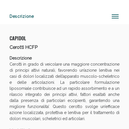
Descrizione
Vie Urinarie e Prostata: Sconti fino al 45% oggi!
CAPIDOL
Cerotti HCFP
Descrizione
Cerotti in grado di veicolare una maggiore concentrazione
di principi attivi naturali, favorendo un’azione lenitiva nei
casi di dolori localizzati dell’apparato muscolo-scheletrico
e delle articolazioni. La particolare formulazione
liposomiale contribuisce ad un rapido assorbimento e a un
rilascio integrato dei principi attivi, fattori esaltati anche
dalla presenza di particolari eccipienti, garantendo una
migliore funzionalita’. Questo cerotto svolge un’efficace
azione localizzata, protettiva e lenitiva per il trattamento di
dolori muscolari, scheletrici ed articolari.
Benessere Intestinale: Sconto fino al 55% valido