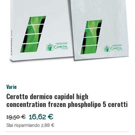
Anticellulite e Fanghi: Sconto fino al 40% valido
Varie
oggi!
Cerotto dermico capidol high
concentration frozen phospholipo 5 cerotti
16,62 €
19,50 €
Stai risparmiando 2,88 €