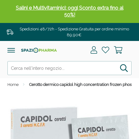
Salini e Multivitaminici: oggi Sconto extra fino al
50%!
Spedizioni 48/72h - Spedizione Gratuita per ordine minimo
89,90€
Home
Cerotto dermico capidol high concentration frozen phospholi
Anticellulite e Fanghi: Sconto fino al 40% valido
oggi!