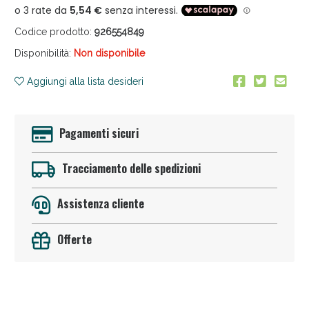
Codice prodotto:
926554849
Disponibilità:
Non disponibile
Aggiungi alla lista desideri
Pagamenti sicuri
Sconto fino al 55% disponibile oggi!
Tracciamento delle spedizioni
Assistenza cliente
Offerte