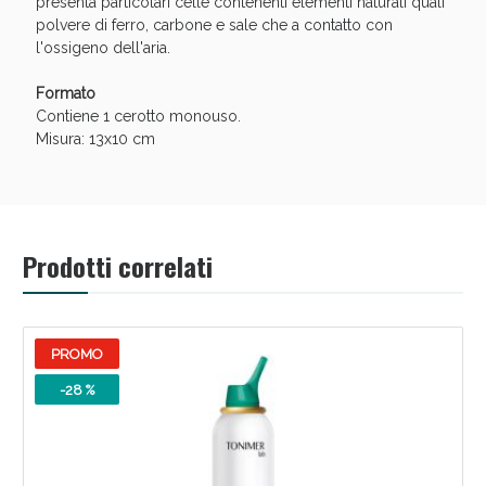
presenta particolari celle contenenti elementi naturali quali
Sconto fino al 55% disponibile oggi!
polvere di ferro, carbone e sale che a contatto con
l'ossigeno dell'aria.
Formato
Contiene 1 cerotto monouso.
Misura: 13x10 cm
Prodotti correlati
PROMO
Vie Urinarie e Prostata: Sconti fino al 45% oggi!
-28 %