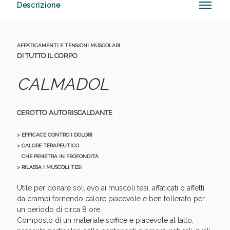
Descrizione
Anticellulite e Fanghi: Sconto fino al 40% valido
AFFATICAMENTI E TENSIONI MUSCOLARI
DI TUTTO IL CORPO
oggi!
CALMADOL
CEROTTO AUTORISCALDANTE
> EFFICACE CONTRO I DOLORI
> CALORE TERAPEUTICO
CHE PENETRA IN PROFONDITÀ
> RILASSA I MUSCOLI TESI
Utile per donare sollievo ai muscoli tesi, affaticati o affetti
da crampi fornendo calore piacevole e ben tollerato per
un periodo di circa 8 ore.
Composto di un materiale soffice e piacevole al tatto,