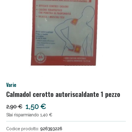
Salini e Multivitaminici: oggi Sconto extra fino al
Varie
50%!
Calmadol cerotto autoriscaldante 1 pezzo
1,50 €
2,90 €
Stai risparmiando 1,40 €
Codice prodotto:
926393226