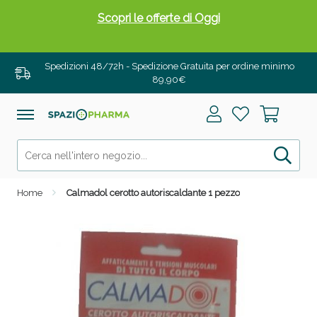
Scopri le offerte di Oggi
Spedizioni 48/72h - Spedizione Gratuita per ordine minimo
89,90€
Home
Calmadol cerotto autoriscaldante 1 pezzo
Drenanti e Pancia Piatta: Sconti fino al 55% validi
solo per OGGI!