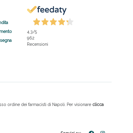
ndita
amento
4,3
/5
962
nsegna
Recensioni
so ordine dei farmacisti di Napoli. Per visionare
clicca