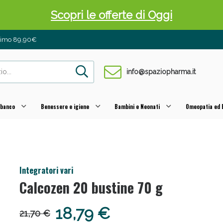
Scopri le offerte di Oggi
inimo 89,90€
info@spaziopharma.it
 banco
Benessere e igiene
Bambini e Neonati
Omeopatia ed E
 Pancia Piatta: Sconti fino al 55% validi sol
Integratori vari
Calcozen 20 bustine 70 g
18,79 €
21,70 €