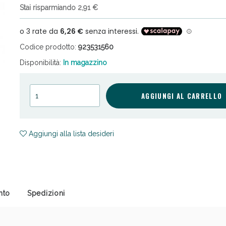
Stai risparmiando 2,91 €
Codice prodotto:
923531560
Disponibilità:
In magazzino
ni e Multivitaminici: oggi Sconto extra fino al
AGGIUNGI AL CARRELLO
Aggiungi alla lista desideri
nto
Spedizioni