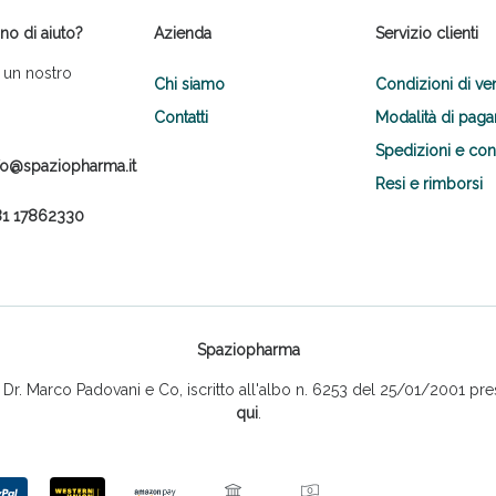
no di aiuto?
Azienda
Servizio clienti
 un nostro
Chi siamo
Condizioni di ve
Contatti
Modalità di pag
Spedizioni e co
fo@spaziopharma.it
Resi e rimborsi
Scopri le offerte di Oggi
1 17862330
Spaziopharma
r. Marco Padovani e Co, iscritto all'albo n. 6253 del 25/01/2001 pres
qui
.