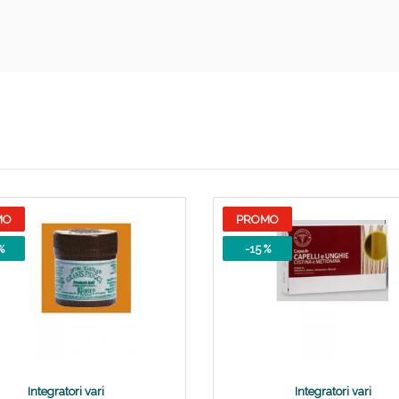
cellulite e Fanghi: Sconto fino al 40% valido 
MO
PROMO
%
-15 %
cellulite e Fanghi: Sconto fino al 40% valido 
Integratori vari
Integratori vari