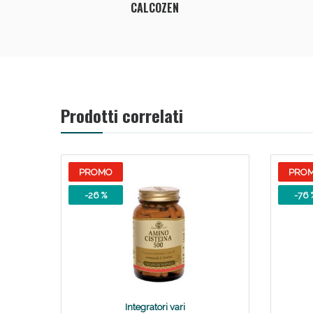
CALCOZEN
Anti
Prodotti correlati
PROMO
PRO
-26 %
-76 
Anti
Integratori vari