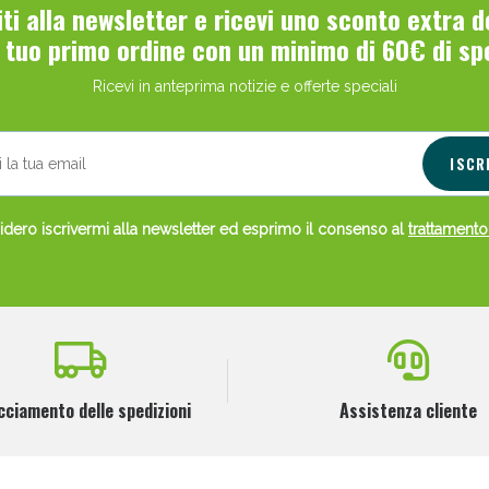
viti alla newsletter e ricevi uno sconto extra 
ie Urinarie e Prostata: Sconti fino al 45% ogg
l tuo primo ordine con un minimo di 60€ di sp
Ricevi in anteprima notizie e offerte speciali
ISCR
dero iscrivermi alla newsletter ed esprimo il consenso al
trattamento
ssere Intestinale: Sconto fino al 55% valido 
cciamento delle spedizioni
Assistenza cliente