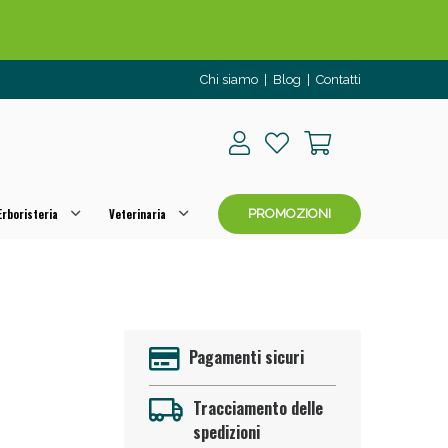
Chi siamo
|
Blog
|
Contatti
rboristeria
Veterinaria
PROMOZIONI
o per OGGI!
Pagamenti sicuri
Tracciamento delle
spedizioni