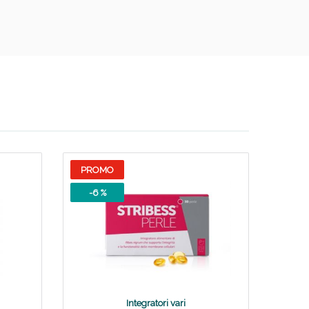
oggi!
PROMO
-6 %
oggi!
Integratori vari