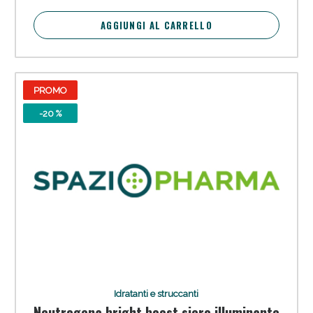
AGGIUNGI AL CARRELLO
PROMO
-20 %
Idratanti e struccanti
Neutrogena bright boost siero illuminante