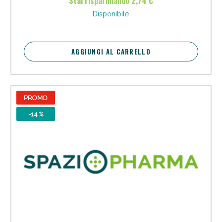
Stai risparmiando 2,74 €
Vie Urinarie e Prostata: Sconti fino al 45% oggi!
Disponibile
AGGIUNGI AL CARRELLO
PROMO
-14 %
Benessere Intestinale: Sconto fino al 55% valido
oggi!