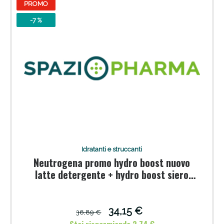
PROMO
-7 %
Sconto fino al 55% disponibile oggi!
Idratanti e struccanti
Neutrogena promo hydro boost nuovo
latte detergente + hydro boost siero
spf50 travel size
34,15 €
36,89 €