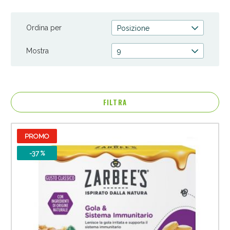
Ordina per
Posizione
Mostra
9
FILTRA
PROMO
Anticellulite e Fanghi: Sconto fino al 40% valido
-37 %
oggi!