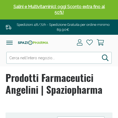
Salini e Multivitaminici: oggi Sconto extra fino al
50%!
Spedizioni 48/72h - Spedizione Gratuita per ordine minimo
89,90€
Prodotti Farmaceutici
Angelini | Spaziopharma
Anticellulite e Fanghi: Sconto fino al 40% valido
oggi!