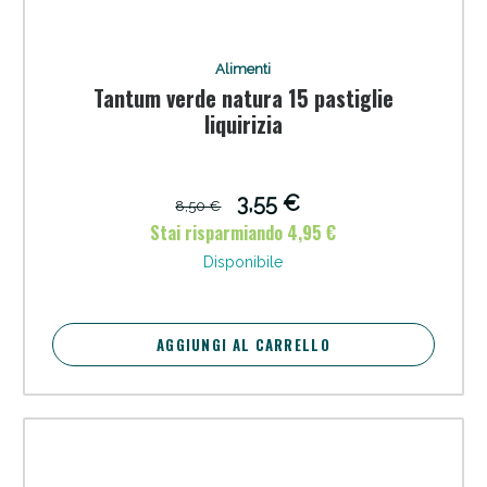
Alimenti
Tantum verde natura 15 pastiglie
liquirizia
3,55 €
8,50 €
Sconto fino al 55% disponibile oggi!
Stai risparmiando 4,95 €
Disponibile
AGGIUNGI AL CARRELLO