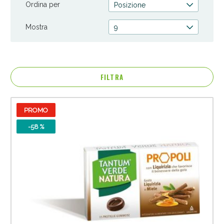
Ordina per
Posizione
Mostra
9
FILTRA
PROMO
-58 %
Anticellulite e Fanghi: Sconto fino al 40% valido
oggi!