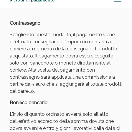
Metodi di pagamento
Contrassegno
Anticellulite e Fanghi: Sconto fino al 40% valido
oggi!
Scegliendo questa modalità, il pagamento viene
effettuato consegnando l'importo in contanti al
corriere al momento della consegna del prodotto
acquistato. Il pagamento dovrà essere eseguito
solo con banconote o monete direttamente al
corriere. Alla scelta del pagamento con
contrassegno sarà applicata una commissione a
partire da 5 euro che si aggiungerà al totale prodotti
del carrello.
Bonifico bancario
L'invio di quanto ordinato avverrà solo all'atto
dell'effettivo accredito della somma dovuta che
dovrà avvenire entro 5 giorni lavorativi dalla data di