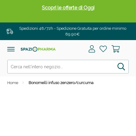
Scopri le offerte di Oggi
Spedizioni 48/72h - Spedizione Gratuita per ordine minimo
89,90€
Home
Bonomelli infuso zenzero/curcuma
Drenanti e Pancia Piatta: Sconti fino al 55% validi
solo per OGGI!