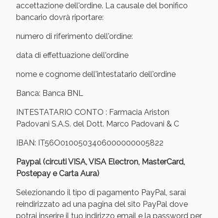
Sconto fino al 55% disponibile oggi!
accettazione dell'ordine. La causale del bonifico
bancario dovrà riportare:
numero di riferimento dell'ordine:
data di effettuazione dell'ordine
nome e cognome dell'intestatario dell'ordine
Banca: Banca BNL
INTESTATARIO CONTO : Farmacia Ariston
Padovani S.A.S. del Dott. Marco Padovani & C
IBAN: IT56O0100503406000000005822
Paypal (circuti VISA, VISA Electron, MasterCard,
Vie Urinarie e Prostata: Sconti fino al 45% oggi!
Postepay e Carta Aura)
Selezionando il tipo di pagamento PayPal, sarai
reindirizzato ad una pagina del sito PayPal dove
potrai inserire il tuo indirizzo email e la password per