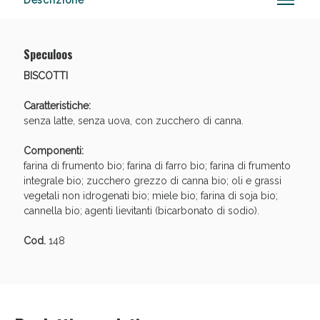
Descrizione
Speculoos
Anticellulite e Fanghi: Sconto fino al 40% valido
BISCOTTI
oggi!
Caratteristiche:
senza latte, senza uova, con zucchero di canna.
Componenti:
farina di frumento bio; farina di farro bio; farina di frumento
integrale bio; zucchero grezzo di canna bio; oli e grassi
vegetali non idrogenati bio; miele bio; farina di soja bio;
cannella bio; agenti lievitanti (bicarbonato di sodio).
Cod.
148