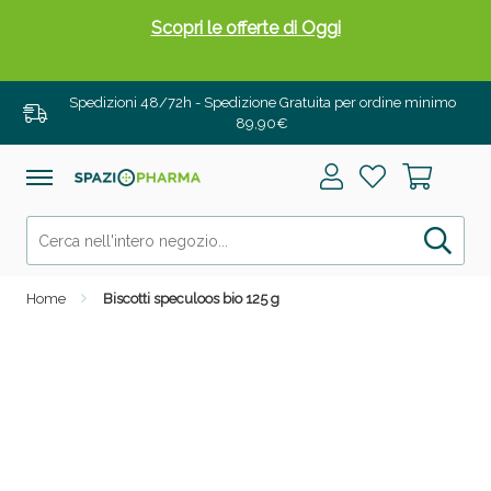
Scopri le offerte di Oggi
Spedizioni 48/72h - Spedizione Gratuita per ordine minimo
89,90€
Home
Biscotti speculoos bio 125 g
Drenanti e Pancia Piatta: Sconti fino al 55% validi
solo per OGGI!