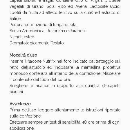
capelli sfibrati e fragili. Contiene Olio di Argan, proteine
Sconto fino al 55% disponibile oggi!
vegetali di Grano, Soia, Riso ed Avena, Lactosafe (Acidi
lipofili da frutta ad effetto lenitivo sulla cute) ed estratto di
Salice.
Per una colorazione di lunga durata.
Senza Ammoniaca, Resorcina e Parabeni.
Nichel tested.
Dermatologicamente Testato.
Modalità d'uso
Inserire il flacone Nutrifix nel foro indicato dal tratteggio sul
retro dell'astuccio ed indossare la mantellina protettiva
monouso contenuta all'interno della confezione. Miscelare
il contenuto del tubo del colore.
Scegliere le nuance in rapporto alla quantità di capelli
bianchi.
Vie Urinarie e Prostata: Sconti fino al 45% oggi!
Avvertenze
Prima dell’uso leggere attentamente le istruzioni riportate
sulla confezione.
Effettuare sempre un test di sensibilità 48 ore prima di ogni
applicazione.