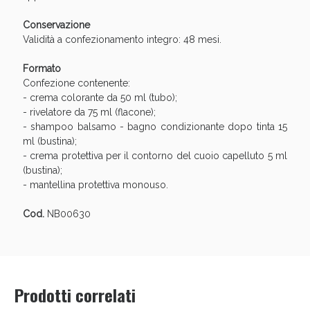
Conservazione
Validità a confezionamento integro: 48 mesi.
Formato
Confezione contenente:
- crema colorante da 50 ml (tubo);
- rivelatore da 75 ml (flacone);
- shampoo balsamo - bagno condizionante dopo tinta 15
ml (bustina);
- crema protettiva per il contorno del cuoio capelluto 5 ml
(bustina);
Benessere Intestinale: Sconto fino al 55% valido
- mantellina protettiva monouso.
oggi!
Cod.
NB00630
Prodotti correlati