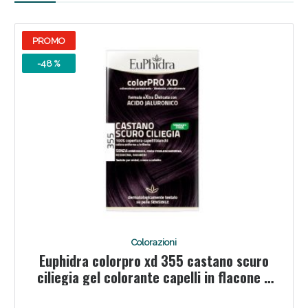
PROMO
-48 %
Scopri le offerte di Oggi
Colorazioni
Euphidra colorpro xd 355 castano scuro
ciliegia gel colorante capelli in flacone +
attivante + balsamo + guanti