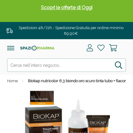
Scopri le offerte di Oggi
Spedizioni 48/72h - Spedizione Gratuita per ordine minimo
89,90€
Home
Biokap nutricolor 6,3 biondo oro scuro tinta tubo + flacone
Drenanti e Pancia Piatta: Sconti fino al 55% validi
solo per OGGI!