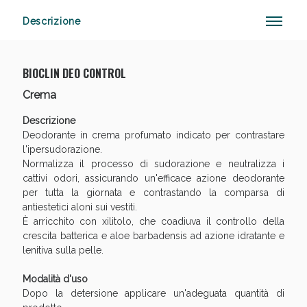
Descrizione
Vie Urinarie e Prostata: Sconti fino al 45% oggi!
BIOCLIN DEO CONTROL
Crema
Descrizione
Deodorante in crema profumato indicato per contrastare
l'ipersudorazione.
Normalizza il processo di sudorazione e neutralizza i
cattivi odori, assicurando un'efficace azione deodorante
per tutta la giornata e contrastando la comparsa di
antiestetici aloni sui vestiti.
È arricchito con xilitolo, che coadiuva il controllo della
crescita batterica e aloe barbadensis ad azione idratante e
lenitiva sulla pelle.
Modalità d'uso
Dopo la detersione applicare un'adeguata quantità di
Benessere Intestinale: Sconto fino al 55% valido