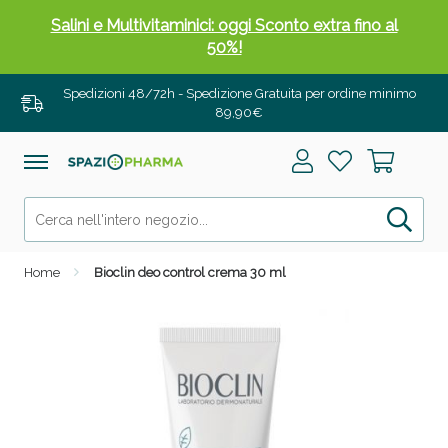
Salini e Multivitaminici: oggi Sconto extra fino al
50%!
Spedizioni 48/72h - Spedizione Gratuita per ordine minimo
89,90€
Home
Bioclin deo control crema 30 ml
Anticellulite e Fanghi: Sconto fino al 40% valido
oggi!