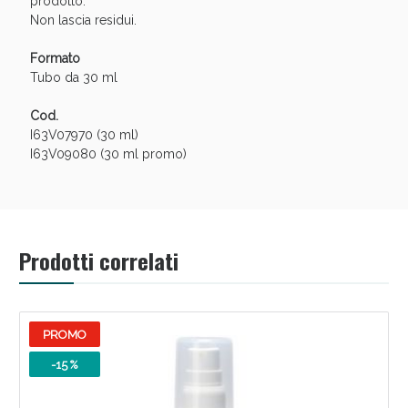
prodotto.
oggi!
Non lascia residui.
Formato
Tubo da 30 ml
Cod.
I63V07970 (30 ml)
I63V09080 (30 ml promo)
Prodotti correlati
Scopri le offerte di Oggi
PROMO
-15 %