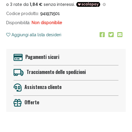
Codice prodotto:
941971501
Disponibilità:
Non disponibile
Aggiungi alla lista desideri
Anticellulite e Fanghi: Sconto fino al 40% valido
Pagamenti sicuri
oggi!
Tracciamento delle spedizioni
Assistenza cliente
Offerte