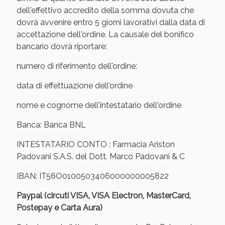
Sconto fino al 55% disponibile oggi!
dell'effettivo accredito della somma dovuta che
dovrà avvenire entro 5 giorni lavorativi dalla data di
accettazione dell'ordine. La causale del bonifico
bancario dovrà riportare:
numero di riferimento dell'ordine:
data di effettuazione dell'ordine
nome e cognome dell'intestatario dell'ordine
Banca: Banca BNL
INTESTATARIO CONTO : Farmacia Ariston
Padovani S.A.S. del Dott. Marco Padovani & C
IBAN: IT56O0100503406000000005822
Vie Urinarie e Prostata: Sconti fino al 45% oggi!
Paypal (circuti VISA, VISA Electron, MasterCard,
Postepay e Carta Aura)