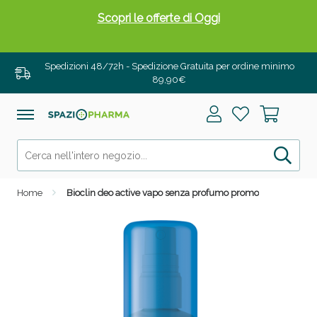
Scopri le offerte di Oggi
Spedizioni 48/72h - Spedizione Gratuita per ordine minimo
89,90€
Home
Bioclin deo active vapo senza profumo promo
Drenanti e Pancia Piatta: Sconti fino al 55% validi
solo per OGGI!