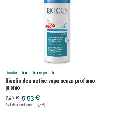
Salini e Multivitaminici: oggi Sconto extra fino al
Deodoranti e antitraspiranti
50%!
Bioclin deo active vapo senza profumo
promo
5,53 €
7,90 €
Stai risparmiando 2,37 €