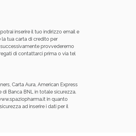
rai inserire il tuo indirizzo email e
 la tua carta di credito per
a e successivamente provvederemo
regati di contattarci prima o via tel
Diners, Carta Aura, American Express
e di Banca BNL in totale sicurezza.
a www.spaziopharma.it in quanto
icurezza ad inserire i dati per il