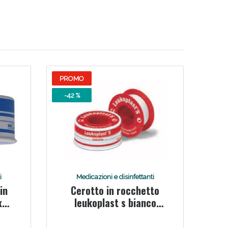
i!
PROMO
-42 %
oggi!
i
Medicazioni e disinfettanti
in
Cerotto in rocchetto
x
leukoplast s bianco
x500
2,5x500 cm