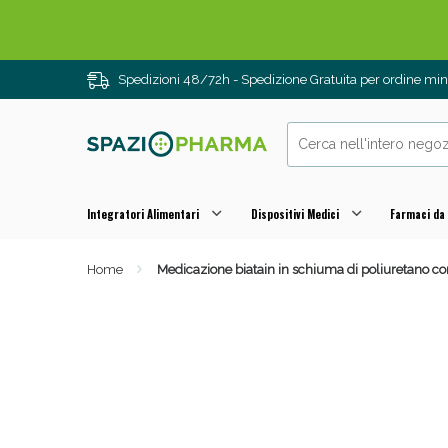
Spedizioni 48/72h - Spedizione Gratuita per ordine m
Integratori Alimentari
Dispositivi Medici
Farmaci da
Home
Medicazione biatain in schiuma di poliuretano con
Drenanti e