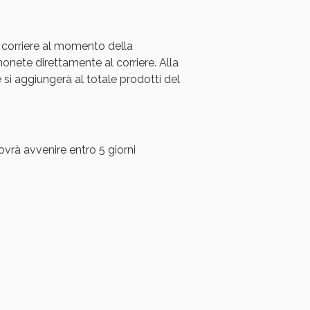
oggi!
 corriere al momento della
ete direttamente al corriere. Alla
i aggiungerà al totale prodotti del
ovrà avvenire entro 5 giorni
oggi!