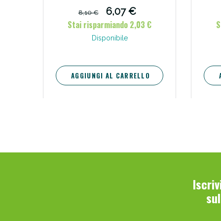
6,07 €
8,10 €
Stai risparmiando 2,03 €
S
Disponibile
AGGIUNGI AL CARRELLO
Iscri
su