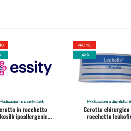
ie Urinarie e Prostata: Sconti fino al 45% ogg
MO
PROMO
%
-42 %
ssere Intestinale: Sconto fino al 55% valido 
Medicazioni e disinfettanti
Medicazioni e disinfettant
erotto in rocchetto
Cerotto chirurgico 
kosilk ipoallergenico
rocchetto leukofi
bianco 5x500 cm
ipoallergenico 1,25
cm