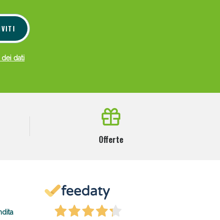
IVITI
 dei dati
Offerte
ndita