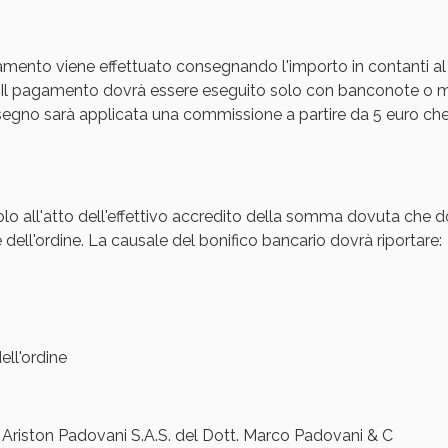
cellulite e Fanghi: Sconto fino al 40% valido 
amento viene effettuato consegnando l'importo in contanti al
Il pagamento dovrà essere eseguito solo con banconote o mon
gno sarà applicata una commissione a partire da 5 euro che s
olo all'atto dell'effettivo accredito della somma dovuta che d
 dell'ordine. La causale del bonifico bancario dovrà riportare:
cellulite e Fanghi: Sconto fino al 40% valido 
ll'ordine
iston Padovani S.A.S. del Dott. Marco Padovani & C