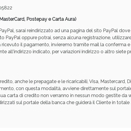
05822
, MasterCard, Postepay e Carta Aura)
yPal, sarai reindirizzato ad una pagina del sito PayPal dove pot
to PayPal oppure potrai, senza alcuna registrazione, utilizzare
a ricevuto il pagamento, invieremo tramite mail la conferm
e all'indirizzo indicato, per variazioni indirizzo o altro siete p
Sconto fino al 55% disponibile oggi!
edito, anche le prepagate e le ricaricabili, Visa, Mastercard, 
agamento, con questa modalità, avviene direttamente sul portal
a sua carta di credito non verranno in nessun modo gestite d
rizzati sul portale della banca che guiderà il Cliente in totale s