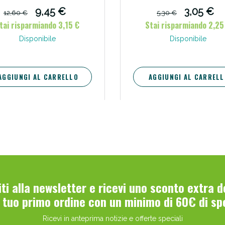
9,45 €
3,05 €
12,60 €
5,30 €
tai risparmiando 3,15 €
Stai risparmiando 2,25
Disponibile
Disponibile
AGGIUNGI AL CARRELLO
AGGIUNGI AL CARRELL
Scopri le offerte di Oggi
viti alla newsletter e ricevi uno sconto extra 
l tuo primo ordine con un minimo di 60€ di sp
Ricevi in anteprima notizie e offerte speciali