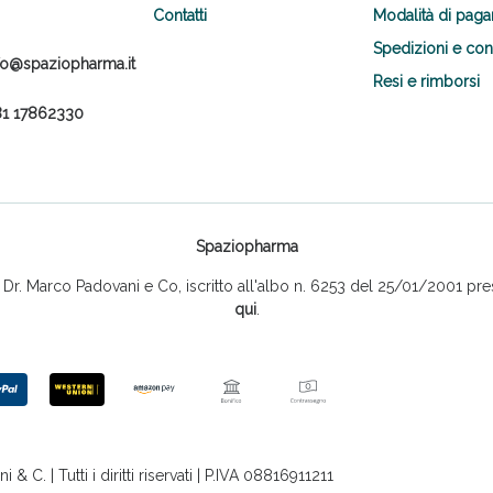
Contatti
Modalità di pag
Spedizioni e co
fo@spaziopharma.it
Resi e rimborsi
1 17862330
Spaziopharma
r. Marco Padovani e Co, iscritto all'albo n. 6253 del 25/01/2001 pres
qui
.
 C. | Tutti i diritti riservati | P.IVA 08816911211