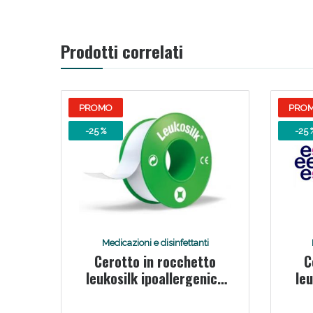
V
Prodotti correlati
PROMO
PRO
-25 %
-25 
Bene
Medicazioni e disinfettanti
Cerotto in rocchetto
C
leukosilk ipoallergenico
leu
bianco 2,5x500 cm