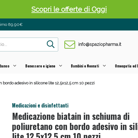
Scopri le offerte di Oggi
inimo 89,90€
info@spaziopharma.it
 banco
Benessere e igiene
Bambini e Neonati
Omeopatia ed E
 bordo adesivo in silicone lite 12,5x12,5 cm 10 pezzi
 Pancia Piatta: Sconti fino al 55% validi sol
Medicazioni e disinfettanti
Medicazione biatain in schiuma di
poliuretano con bordo adesivo in si
lite 12,5x12,5 cm 10 pezzi