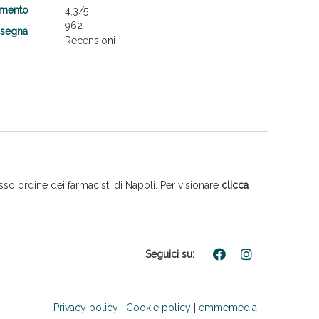
amento
4,3
/5
962
nsegna
Recensioni
so ordine dei farmacisti di Napoli. Per visionare
clicca
Seguici su:
Privacy policy
|
Cookie policy
|
emmemedia