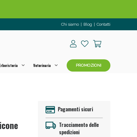
Chi siamo
|
Blog
|
Contatti
rboristeria
Veterinaria
PROMOZIONI
o per OGGI!
Pagamenti sicuri
licone
Tracciamento delle
spedizioni