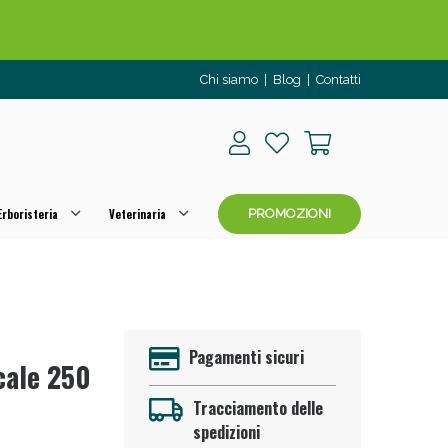
o per OGGI!
Chi siamo
|
Blog
|
Contatti
rboristeria
Veterinaria
PROMOZIONI
 50%!
Pagamenti sicuri
cale 250
Tracciamento delle
spedizioni