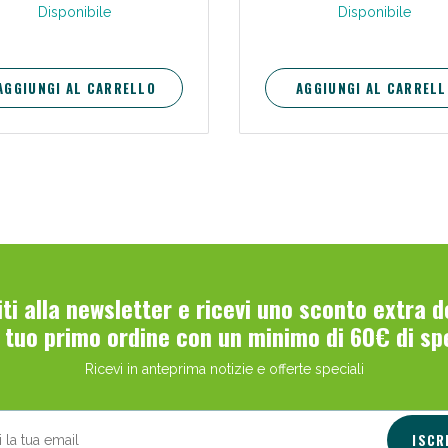
Disponibile
Disponibile
ssere Intestinale: Sconto fino al 55% valido 
AGGIUNGI AL CARRELLO
AGGIUNGI AL CARRELL
viti alla newsletter e ricevi uno sconto extra 
l tuo primo ordine con un minimo di 60€ di sp
Scopri le offerte di Oggi
Ricevi in anteprima notizie e offerte speciali
ISCR