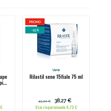
PROMO
-15 %
i!
Varie
tape
Rilastil seno 15fiale 75 ml
apico
 blu
38,27 €
45,00 €
 €
Stai risparmiando 6,73 €