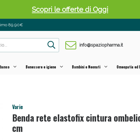
 Pancia Piatta: Sconti fino al 55% validi sol
inimo 89,90€
info@spaziopharma.it
 banco
Benessere e igiene
Bambini e Neonati
Omeopatia ed E
ni e Multivitaminici: oggi Sconto extra fino al
Varie
Benda rete elastofix cintura ombeli
cm