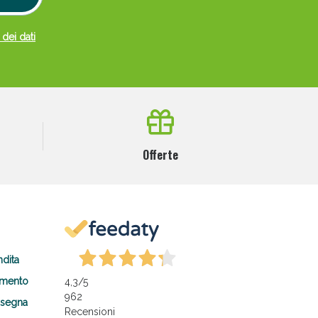
 dei dati
Offerte
ndita
amento
4,3
/5
962
nsegna
Recensioni