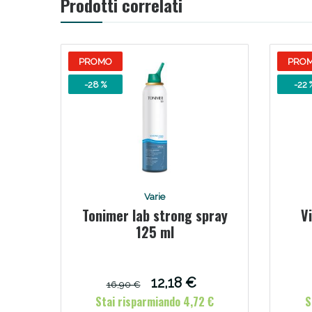
Prodotti correlati
PROMO
PRO
-28 %
-22 
V
Varie
Tonimer lab strong spray
V
125 ml
12,18 €
16,90 €
Stai risparmiando 4,72 €
S