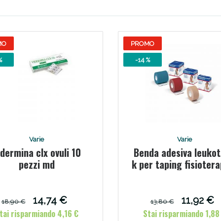
MO
PROMO
%
-14 %
ie Urinarie e Prostata: Sconti fino al 45% ogg
Varie
Varie
idermina clx ovuli 10
Benda adesiva leuko
pezzi md
k per taping fisioter
larghezza 2,5 cm
lunghezza 5 m colore
in rotolo
14,74 €
11,92 €
18,90 €
13,80 €
tai risparmiando 4,16 €
Stai risparmiando 1,88