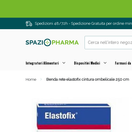
Drenanti e
Spedizioni 48/72h - Spedizione Gratuita per ordine m
Integratori Alimentari
Dispositivi Medici
Farmaci da
Home
Benda rete elastofix cintura ombelicale 250 cm
Sali