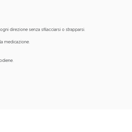
cellulite e Fanghi: Sconto fino al 40% valido 
ogni direzione senza sfilacciarsi o strapparsi.
lla medicazione.
odiene.
Sconto fino al 55% disponibile oggi!