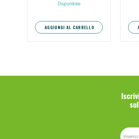
Disponibile
Bene
AGGIUNGI AL CARRELLO
Iscri
su