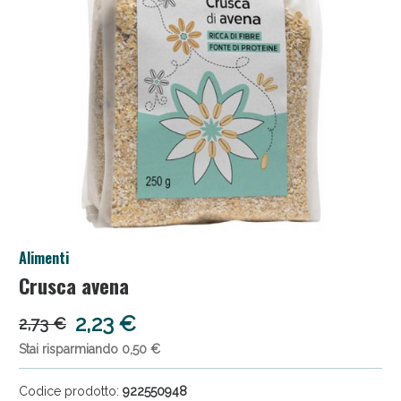
Anticellulite e Fanghi: Sconto fino al 40% valido
Alimenti
oggi!
Crusca avena
2,23 €
2,73 €
Stai risparmiando 0,50 €
Codice prodotto:
922550948