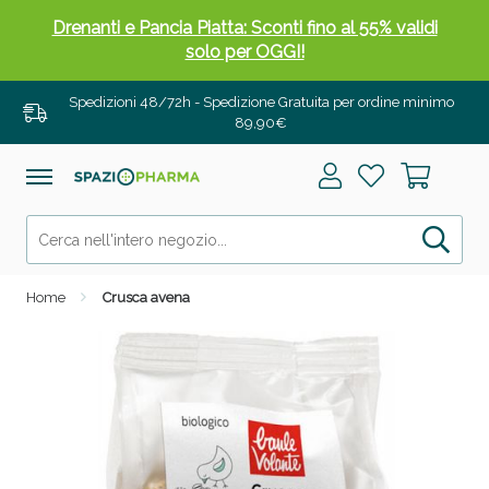
Drenanti e Pancia Piatta: Sconti fino al 55% validi
solo per OGGI!
Spedizioni 48/72h - Spedizione Gratuita per ordine minimo
89,90€
Home
Crusca avena
Salini e Multivitaminici: oggi Sconto extra fino al
50%!