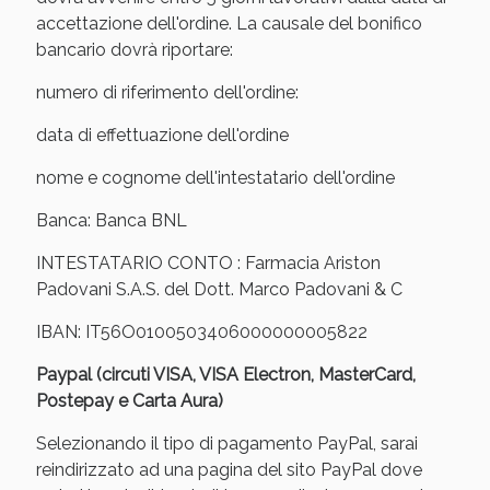
Vie Urinarie e Prostata: Sconti fino al 45% oggi!
accettazione dell'ordine. La causale del bonifico
bancario dovrà riportare:
numero di riferimento dell'ordine:
data di effettuazione dell'ordine
nome e cognome dell'intestatario dell'ordine
Banca: Banca BNL
INTESTATARIO CONTO : Farmacia Ariston
Padovani S.A.S. del Dott. Marco Padovani & C
IBAN: IT56O0100503406000000005822
Paypal (circuti VISA, VISA Electron, MasterCard,
Benessere Intestinale: Sconto fino al 55% valido
Postepay e Carta Aura)
oggi!
Selezionando il tipo di pagamento PayPal, sarai
reindirizzato ad una pagina del sito PayPal dove