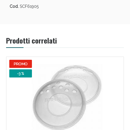
Sconto fino al 55% disponibile oggi!
Cod.
SCF61905
Prodotti correlati
PROMO
-3 %
Vie Urinarie e Prostata: Sconti fino al 45% oggi!