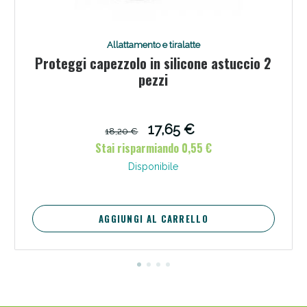
Allattamento e tiralatte
Proteggi capezzolo in silicone astuccio 2
pezzi
17,65 €
18,20 €
Stai risparmiando 0,55 €
Disponibile
Benessere Intestinale: Sconto fino al 55% valido
oggi!
AGGIUNGI AL CARRELLO