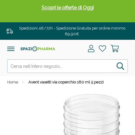
Scopri le offerte di Oggi
Spedizioni 48/72h - Spedizione Gratuita per ordine minimo
89,90€
Home
Avent vasetti via coperchio 180 ml 5 pezzi
Drenanti e Pancia Piatta: Sconti fino al 55% validi
solo per OGGI!