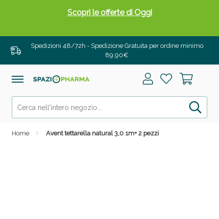
Scopri le offerte di Oggi
Spedizioni 48/72h - Spedizione Gratuita per ordine minimo
89,90€
Home
Avent tettarella natural 3,0 1m+ 2 pezzi
Drenanti e Pancia Piatta: Sconti fino al 55% validi
solo per OGGI!