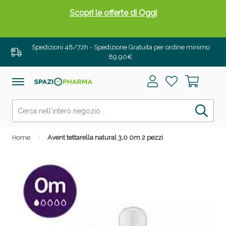
Scopri le offerte di Oggi
Spedizioni 48/72h - Spedizione Gratuita per ordine minimo
89,90€
Home
Avent tettarella natural 3,0 0m 2 pezzi
Drenanti e Pancia Piatta: Sconti fino al 55% validi
solo per OGGI!