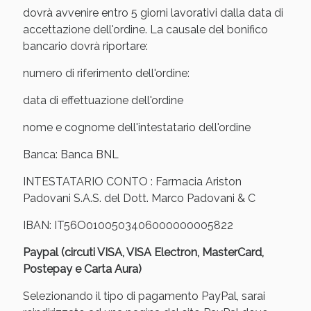
Sconto fino al 55% disponibile oggi!
dovrà avvenire entro 5 giorni lavorativi dalla data di
accettazione dell'ordine. La causale del bonifico
bancario dovrà riportare:
numero di riferimento dell'ordine:
data di effettuazione dell'ordine
nome e cognome dell'intestatario dell'ordine
Banca: Banca BNL
INTESTATARIO CONTO : Farmacia Ariston
Padovani S.A.S. del Dott. Marco Padovani & C
IBAN: IT56O0100503406000000005822
Vie Urinarie e Prostata: Sconti fino al 45% oggi!
Paypal (circuti VISA, VISA Electron, MasterCard,
Postepay e Carta Aura)
Selezionando il tipo di pagamento PayPal, sarai