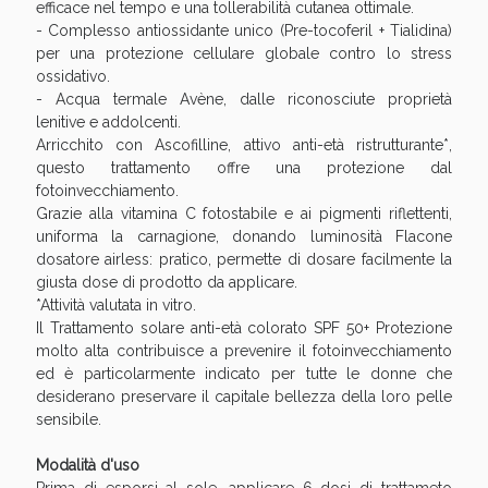
Sconto fino al 55% disponibile oggi!
efficace nel tempo e una tollerabilità cutanea ottimale.
- Complesso antiossidante unico (Pre-tocoferil + Tialidina)
per una protezione cellulare globale contro lo stress
ossidativo.
- Acqua termale Avène, dalle riconosciute proprietà
lenitive e addolcenti.
Arricchito con Ascofilline, attivo anti-età ristrutturante*,
questo trattamento offre una protezione dal
fotoinvecchiamento.
Grazie alla vitamina C fotostabile e ai pigmenti riflettenti,
uniforma la carnagione, donando luminosità Flacone
dosatore airless: pratico, permette di dosare facilmente la
giusta dose di prodotto da applicare.
*Attività valutata in vitro.
Il Trattamento solare anti-età colorato SPF 50+ Protezione
molto alta contribuisce a prevenire il fotoinvecchiamento
ed è particolarmente indicato per tutte le donne che
Vie Urinarie e Prostata: Sconti fino al 45% oggi!
desiderano preservare il capitale bellezza della loro pelle
sensibile.
Modalità d'uso