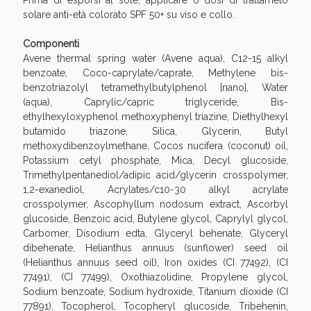
Prima di esporsi al sole, applicare 6 dosi di trattameto
solare anti-età colorato SPF 50+ su viso e collo.
Componenti
Avene thermal spring water (Avene aqua), C12-15 alkyl
benzoate, Coco-caprylate/caprate, Methylene bis-
benzotriazolyl tetramethylbutylphenol [nano], Water
(aqua), Caprylic/capric triglyceride, Bis-
ethylhexyloxyphenol methoxyphenyl triazine, Diethylhexyl
butamido triazone, Silica, Glycerin, Butyl
methoxydibenzoylmethane, Cocos nucifera (coconut) oil,
Potassium cetyl phosphate, Mica, Decyl glucoside,
Benessere Intestinale: Sconto fino al 55% valido
Trimethylpentanediol/adipic acid/glycerin crosspolymer,
oggi!
1,2-exanediol, Acrylates/c10-30 alkyl acrylate
crosspolymer, Ascophyllum nodosum extract, Ascorbyl
glucoside, Benzoic acid, Butylene glycol, Caprylyl glycol,
Carbomer, Disodium edta, Glyceryl behenate, Glyceryl
dibehenate, Helianthus annuus (sunflower) seed oil
(Helianthus annuus seed oil), Iron oxides (CI 77492), (CI
77491), (CI 77499), Oxothiazolidine, Propylene glycol,
Sodium benzoate, Sodium hydroxide, Titanium dioxide (CI
77891), Tocopherol, Tocopheryl glucoside, Tribehenin,