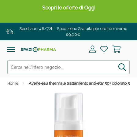
Scopri le offerte di Oggi
Spedizioni 48/72h - Spedizione Gratuita per ordine minimo
89,90€
Home
Avene eau thermale trattamento anti-eta' 50+ colorato 50 m
Drenanti e Pancia Piatta: Sconti fino al 55% validi
solo per OGGI!