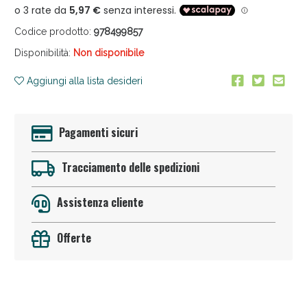
Codice prodotto:
978499857
Disponibilità:
Non disponibile
Aggiungi alla lista desideri
Anticellulite e Fanghi: Sconto fino al 40% valido
Pagamenti sicuri
oggi!
Tracciamento delle spedizioni
Assistenza cliente
Offerte