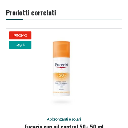
Prodotti correlati
PROMO
Scopri le offerte di Oggi
-49 %
Abbronzanti e solari
Eucerin sun oil control 50+ 50 ml