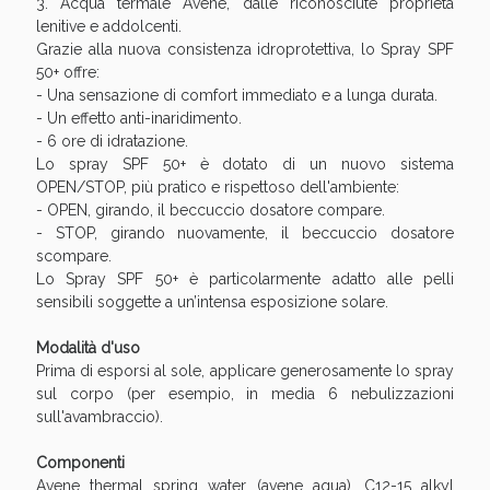
Sconto fino al 55% disponibile oggi!
3. Acqua termale Avène, dalle riconosciute proprietà
lenitive e addolcenti.
Grazie alla nuova consistenza idroprotettiva, lo Spray SPF
50+ offre:
- Una sensazione di comfort immediato e a lunga durata.
- Un effetto anti-inaridimento.
- 6 ore di idratazione.
Lo spray SPF 50+ è dotato di un nuovo sistema
OPEN/STOP, più pratico e rispettoso dell'ambiente:
- OPEN, girando, il beccuccio dosatore compare.
- STOP, girando nuovamente, il beccuccio dosatore
scompare.
Lo Spray SPF 50+ è particolarmente adatto alle pelli
sensibili soggette a un’intensa esposizione solare.
Modalità d'uso
Prima di esporsi al sole, applicare generosamente lo spray
Vie Urinarie e Prostata: Sconti fino al 45% oggi!
sul corpo (per esempio, in media 6 nebulizzazioni
sull'avambraccio).
Componenti
Avene thermal spring water (avene aqua), C12-15 alkyl