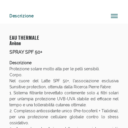
Descrizione
Anticellulite e Fanghi: Sconto fino al 40% valido
oggi!
EAU THERMALE
Avène
SPRAY SPF 50+
Descrizione
Protezione solare molto alta per le pelli sensibili.
Corpo.
Nel cuore del Latte SPF 50+, l'associazione esclusiva
Sunsitive protection, ottenuta dalla Ricerca Pierre Fabre:
1. Sistema filtrante brevettato contenente solo 4 filtri solari
per un’ampia protezione UVB-UVA stabile ed efficace nel
tempo e una tollerabilità cutanea ottimale.
2. Complesso antiossidante unico (Pre-tocoferil + Tialidina),
per una protezione cellulare globale contro lo stress
ossidativo.