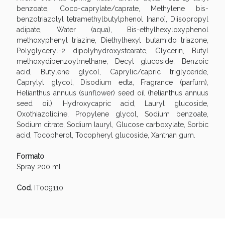
benzoate, Coco-caprylate/caprate, Methylene bis-
benzotriazolyl tetramethylbutylphenol [nano], Diisopropyl
adipate, Water (aqua), Bis-ethylhexyloxyphenol
methoxyphenyl triazine, Diethylhexyl butamido triazone,
Polyglyceryl-2 dipolyhydroxystearate, Glycerin, Butyl
methoxydibenzoylmethane, Decyl glucoside, Benzoic
acid, Butylene glycol, Caprylic/capric triglyceride,
Caprylyl glycol, Disodium edta, Fragrance (parfum),
Helianthus annuus (sunflower) seed oil (helianthus annuus
seed oil), Hydroxycapric acid, Lauryl glucoside,
Oxothiazolidine, Propylene glycol, Sodium benzoate,
Benessere Intestinale: Sconto fino al 55% valido
Sodium citrate, Sodium lauryl, Glucose carboxylate, Sorbic
acid, Tocopherol, Tocopheryl glucoside, Xanthan gum.
oggi!
Formato
Spray 200 ml
Cod.
IT009110