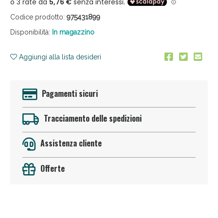
Codice prodotto:
975431899
Disponibilità:
In magazzino
Aggiungi alla lista desideri
Anticellulite e Fanghi: Sconto fino al 40% valido
Pagamenti sicuri
oggi!
Tracciamento delle spedizioni
Assistenza cliente
Offerte