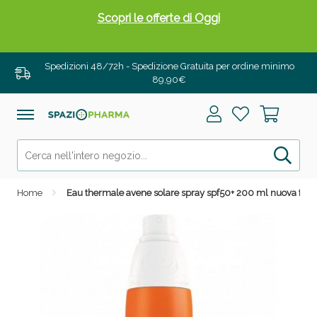
Scopri le offerte di Oggi
Spedizioni 48/72h - Spedizione Gratuita per ordine minimo
89,90€
Home
Eau thermale avene solare spray spf50+ 200 ml nuova for
Drenanti e Pancia Piatta: Sconti fino al 55% validi
solo per OGGI!