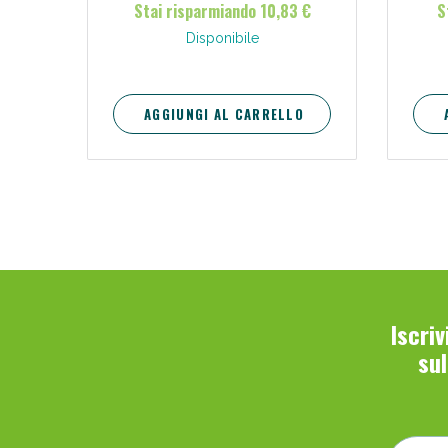
Stai risparmiando 10,83 €
S
atopi
rapid
Disponibile
nuova
legg
AGGIUNGI AL CARRELLO
Iscri
su