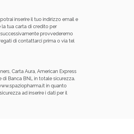
rai inserire il tuo indirizzo email e
 la tua carta di credito per
a e successivamente provvederemo
regati di contattarci prima o via tel
Diners, Carta Aura, American Express
e di Banca BNL in totale sicurezza.
a www.spaziopharma.it in quanto
icurezza ad inserire i dati per il