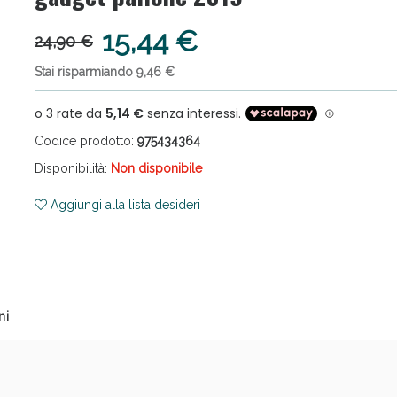
15,44 €
24,90 €
Stai risparmiando 9,46 €
Codice prodotto:
975434364
ni e Multivitaminici: oggi Sconto extra fino al
Disponibilità:
Non disponibile
Aggiungi alla lista desideri
ni