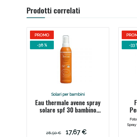
Prodotti correlati
V
PROMO
PRO
-38 %
-33 
Solari per bambini
Eau thermale avene spray
F
Bene
solare spf 30 bambino
Pe
200 ml
Foto
Spray
pe
17,67 €
28,50 €
delica