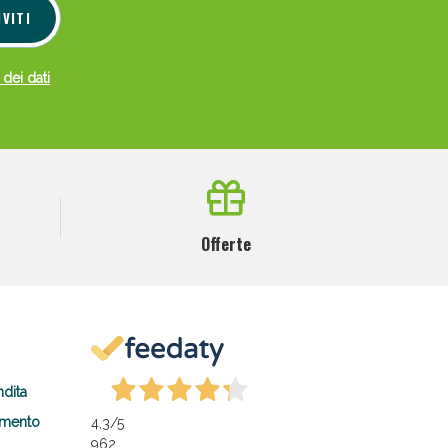
IVITI
 dei dati
Offerte
ndita
amento
4,3
/5
962