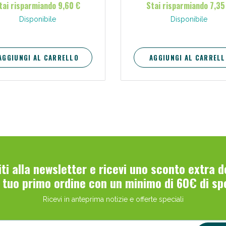
tai risparmiando 9,60 €
Stai risparmiando 7,35
ca e sensibile, idrata e si assorbe
amente, senza ungere la pelle.La
Disponibile
Disponibile
 formula lo rende più idratante e
ero, ad assorbimento immediato.
AGGIUNGI AL CARRELLO
AGGIUNGI AL CARRELL
Scopri le offerte di Oggi
viti alla newsletter e ricevi uno sconto extra 
l tuo primo ordine con un minimo di 60€ di sp
Ricevi in anteprima notizie e offerte speciali