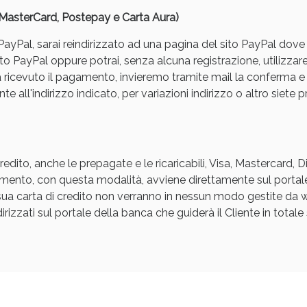
, MasterCard, Postepay e Carta Aura)
yPal, sarai reindirizzato ad una pagina del sito PayPal dove pot
to PayPal oppure potrai, senza alcuna registrazione, utilizzare
a ricevuto il pagamento, invieremo tramite mail la conferm
e all'indirizzo indicato, per variazioni indirizzo o altro siete p
Sconto fino al 55% disponibile oggi!
edito, anche le prepagate e le ricaricabili, Visa, Mastercard, 
agamento, con questa modalità, avviene direttamente sul portal
a sua carta di credito non verranno in nessun modo gestite d
rizzati sul portale della banca che guiderà il Cliente in totale s