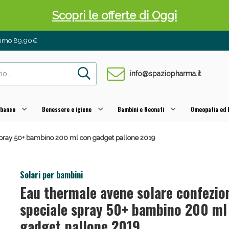
Scopri le offerte di Oggi
inimo 89,90€
info@spaziopharma.it
 banco
Benessere e igiene
Bambini e Neonati
Omeopatia ed E
 spray 50+ bambino 200 ml con gadget pallone 2019
 Pancia Piatta: Sconti fino al 55% validi sol
Solari per bambini
Eau thermale avene solare confezio
speciale spray 50+ bambino 200 ml
gadget pallone 2019