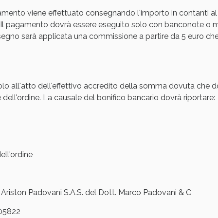
amento viene effettuato consegnando l'importo in contanti al
cellulite e Fanghi: Sconto fino al 40% valido 
Il pagamento dovrà essere eseguito solo con banconote o mon
gno sarà applicata una commissione a partire da 5 euro che s
olo all'atto dell'effettivo accredito della somma dovuta che d
 dell'ordine. La causale del bonifico bancario dovrà riportare:
ll'ordine
cellulite e Fanghi: Sconto fino al 40% valido 
iston Padovani S.A.S. del Dott. Marco Padovani & C
05822