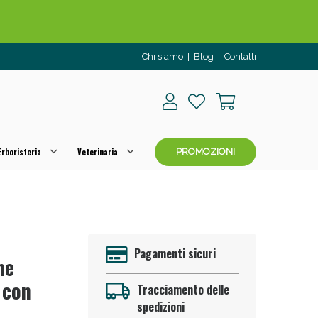
Chi siamo
|
Blog
|
Contatti
rboristeria
Veterinaria
PROMOZIONI
o per OGGI!
Pagamenti sicuri
ne
 con
Tracciamento delle
spedizioni