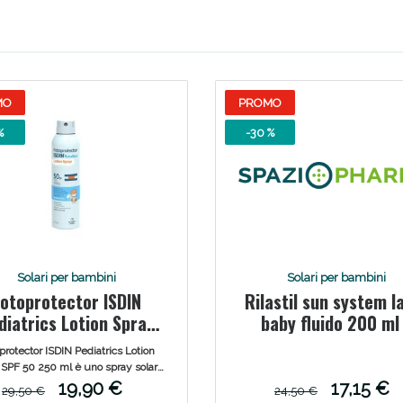
ie Urinarie e Prostata: Sconti fino al 45% ogg
MO
PROMO
%
-30 %
Solari per bambini
Solari per bambini
otoprotector ISDIN
Rilastil sun system l
ssere Intestinale: Sconto fino al 55% valido 
diatrics Lotion Spray
baby fluido 200 ml
SPF 50 250 ml
dermastil detergente
protector ISDIN Pediatrics Lotion
ml
 SPF 50 250 ml è uno spray solare
r bambini a base di ingredienti
19,90 €
17,15 €
29,50 €
24,50 €
ti e non aggressivi. Adatto a pelle