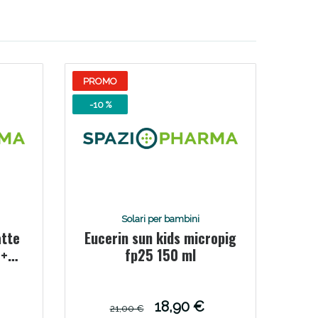
i!
PROMO
-10 %
Solari per bambini
atte
Eucerin sun kids micropig
oggi!
 +
fp25 150 ml
 250
18,90 €
21,00 €