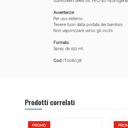
(sunflower) seed oil, PEG-40 hydrogenat
Avvertenze
Per uso esterno.
Tenere fuori dalla portata dei bambini.
Non vaporizzare verso gli occhi.
Formato
Spray da 150 ml.
Cod.
IT008038
Prodotti correlati
PROMO
PRO