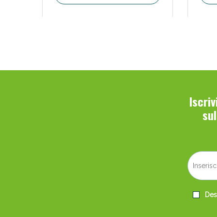
Iscri
su
Desi