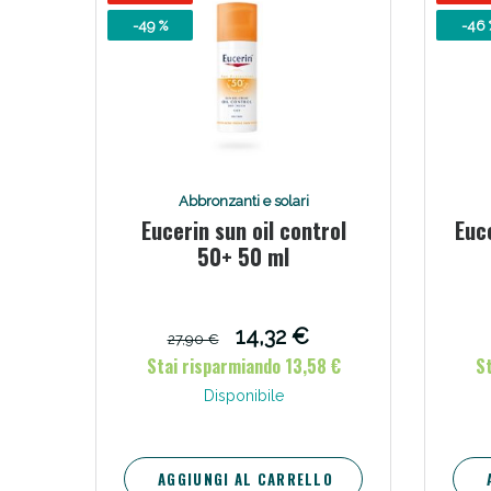
-49 %
-46 
V
Abbronzanti e solari
Eucerin sun oil control
Euce
50+ 50 ml
14,32 €
27,90 €
Stai risparmiando 13,58 €
S
Bene
Disponibile
AGGIUNGI AL CARRELLO