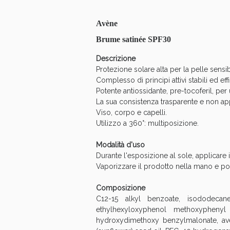
Anti
Avène
Brume satinée SPF30
Descrizione
Protezione solare alta per la pelle sens
Complesso di principi attivi stabili ed e
Potente antiossidante, pre-tocoferil, per 
La sua consistenza trasparente e non appi
Viso, corpo e capelli.
Utilizzo a 360°: multiposizione.
Modalità d'uso
Durante l'esposizione al sole, applicare i
Vaporizzare il prodotto nella mano e poi
Anti
Composizione
C12-15 alkyl benzoate, isododecane,
ethylhexyloxyphenol methoxyphenyl t
hydroxydimethoxy benzylmalonate, aven