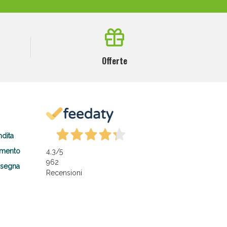
Offerte
ndita
amento
4,3
/5
962
nsegna
Recensioni