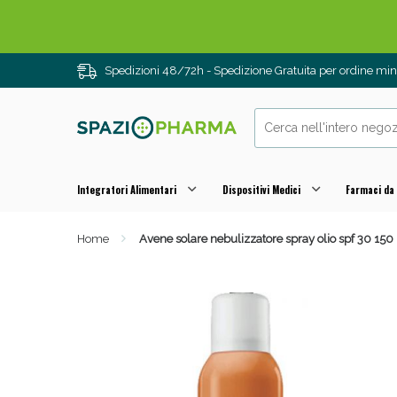
Spedizioni 48/72h - Spedizione Gratuita per ordine m
Integratori Alimentari
Dispositivi Medici
Farmaci da
Home
Avene solare nebulizzatore spray olio spf 30 150
Drenanti e