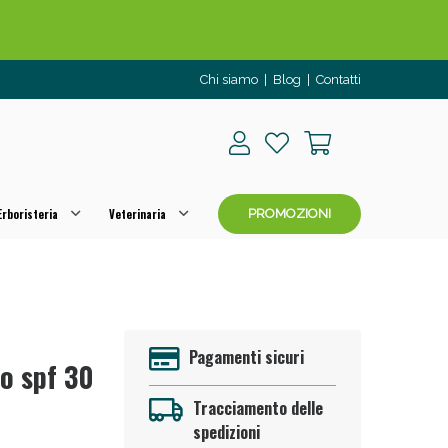
Chi siamo
|
Blog
|
Contatti
rboristeria
Veterinaria
PROMOZIONI
o per OGGI!
Pagamenti sicuri
io spf 30
Tracciamento delle
spedizioni