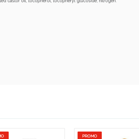
ed castor oil, tocopherol, tocopheryl glucoside, nitrogen.
Sconto fino al 55% disponibile oggi!
MO
PROMO