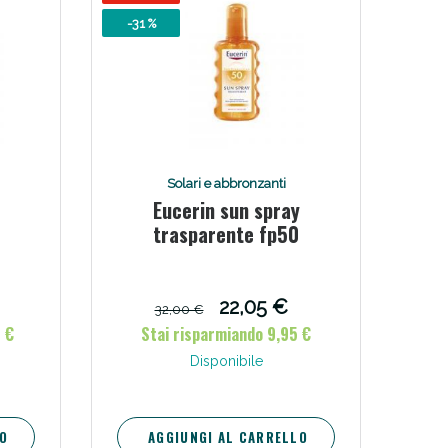
-31 %
i!
Solari e abbronzanti
Eucerin sun spray
trasparente fp50
22,05 €
32,00 €
 €
Stai risparmiando 9,95 €
oggi!
Disponibile
O
AGGIUNGI AL CARRELLO