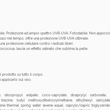
cellulite e Fanghi: Sconto fino al 40% valido 
ibile. Protezione ad ampio spettro UVB-UVA. Fotostabile. Non appiccicos
fficaci nel tempo, offre una protezione UVB-UVA ottimale.
una protezione cellulare contro i radicali liberi.
ccicosa, lascia un effetto satinato che sublima la pelle.
l prodotto su tutto il corpo.
 applicarlo sul viso.
cellulite e Fanghi: Sconto fino al 40% valido 
 diisopropyl adipate, coco-caprylate, dicaprylyl carbonate, 
riazine, butyl methoxydibenzoylmethane, ethylhexyl salicylate,
e thermal spring water (avene aqua), caprylic/capric triglyceride