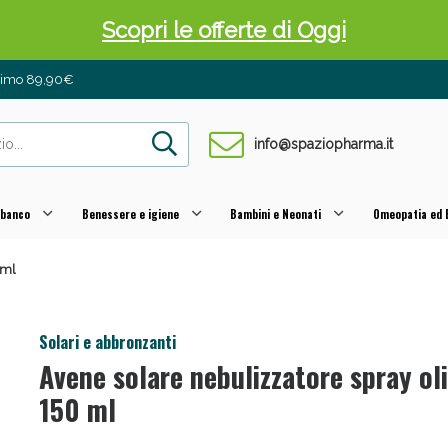
Scopri le offerte di Oggi
inimo 89,90€
info@spaziopharma.it
 banco
Benessere e igiene
Bambini e Neonati
Omeopatia ed E
 ml
 Pancia Piatta: Sconti fino al 55% validi sol
Solari e abbronzanti
Avene solare nebulizzatore spray ol
150 ml