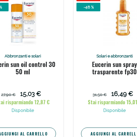
%
-48 %
ie Urinarie e Prostata: Sconti fino al 45% ogg
Abbronzanti e solari
Solari e abbronzanti
rin sun oil control 30
Eucerin sun spray
50 ml
trasparente fp30
15,03 €
16,49 €
27,90 €
31,50 €
tai risparmiando 12,87 €
Stai risparmiando 15,01
ssere Intestinale: Sconto fino al 55% valido 
Disponibile
Disponibile
AGGIUNGI AL CARRELLO
AGGIUNGI AL CARRELL