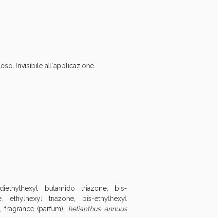
oggi!
o. Invisibile all'applicazione.
oggi!
diethylhexyl butamido triazone, bis-
 ethylhexyl triazone, bis-ethylhexyl
, fragrance (parfum),
helianthus annuus