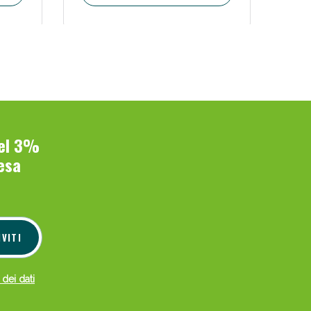
del 3%
esa
IVITI
 dei dati