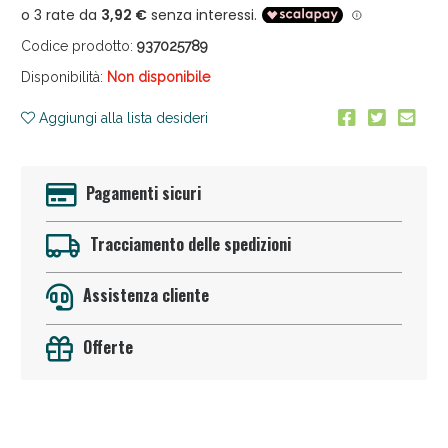
Codice prodotto:
937025789
Disponibilità:
Non disponibile
Aggiungi alla lista desideri
Anticellulite e Fanghi: Sconto fino al 40% valido
Pagamenti sicuri
oggi!
Tracciamento delle spedizioni
Assistenza cliente
Offerte