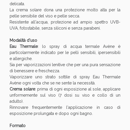
Sconto fino al 55% disponibile oggi!
delicata.
La crema solare dona una protezione molto alta per la
pelle sensibile del viso e pelle secca.
Resistente all'acqua, protezione ad ampio spettro UVB-
UVA, fotostabile, senza siliconi e senza parabeni.
Modalità d'uso
Eau Thermale
: lo spray di acqua termale Avène è
particolarmente indicato per le pelli sensibili, ipersensibili
e allergiche.
Sia per vaporizzazioni lenitive che per una pura sensazione
di benessere e freschezza.
Vaporizzare uno strato sottile di spray Eau Thermale
Avène ogni volta che se ne sente la necessità.
Crema solare
: prima di ogni esposizione al sole, applicare
unformemente sul viso (7 dosi su viso e collo di un
adulto).
Vie Urinarie e Prostata: Sconti fino al 45% oggi!
Rinnovare frequentemente l'applicazione in caso di
esposizione prolungata e dopo ogni bagno.
Formato