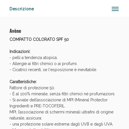
Descrizione
Anticellulite e Fanghi: Sconto fino al 40% valido
Avène
oggi!
COMPATTO COLORATO SPF 50
Indicazioni:
- pelli a tendenza atopica.
- Allergie ai filtri chimici o ai profumi.
- Cicatrici recenti, se l'esposizione è inevitabile.
Caratteristiche:
Fattore di protezione 50.
- È al 100% minerale, senza filtri chimici né profumazioni.
- Si avvale dell’associazione di MPI (Mineral Protector
Ingredient) e PRE-TOCOFERIL.
MPI, l’associazione di schermi minerali ultrafini di origine
naturale, assicura:
- una protezione solare estrema dagli UVB e dagli UVA.