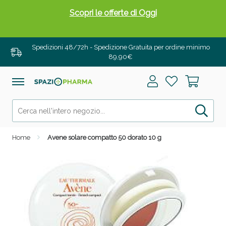
Scopri le offerte di Oggi
Spedizioni 48/72h - Spedizione Gratuita per ordine minimo
89,90€
Home
Avene solare compatto 50 dorato 10 g
Drenanti e Pancia Piatta: Sconti fino al 55% validi
solo per OGGI!