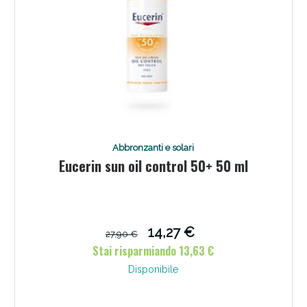
Abbronzanti e solari
Eucerin sun oil control 50+ 50 ml
Benessere Intestinale: Sconto fino al 55% valido
oggi!
14,27 €
27,90 €
Stai risparmiando 13,63 €
Disponibile