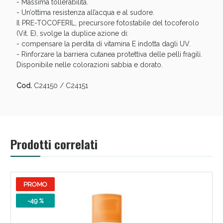
Sconto fino al 55% disponibile oggi!
- Massima tollerabilità.
- Un’ottima resistenza all’acqua e al sudore.
Il PRE-TOCOFERIL, precursore fotostabile del tocoferolo
(Vit. E), svolge la duplice azione di:
- compensare la perdita di vitamina E indotta dagli UV.
- Rinforzare la barriera cutanea protettiva delle pelli fragili.
Disponibile nelle colorazioni sabbia e dorato.
Cod.
C24150 / C24151
Prodotti correlati
Vie Urinarie e Prostata: Sconti fino al 45% oggi!
PROMO
-49 %