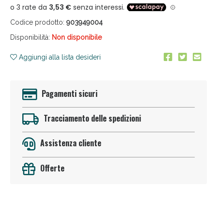
Codice prodotto:
903949004
Disponibilità:
Non disponibile
Aggiungi alla lista desideri
Anticellulite e Fanghi: Sconto fino al 40% valido
Pagamenti sicuri
oggi!
Tracciamento delle spedizioni
Assistenza cliente
Offerte