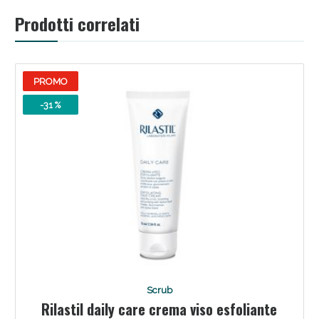
Prodotti correlati
PROMO
-31 %
Benessere Intestinale: Sconto fino al 55% valido
oggi!
Scrub
Rilastil daily care crema viso esfoliante