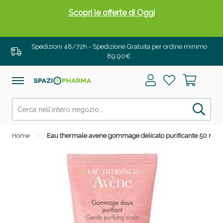
Scopri le offerte di Oggi
Spedizioni 48/72h - Spedizione Gratuita per ordine minimo
89,90€
Home
Eau thermale avene gommage delicato purificante 50 ml
Drenanti e Pancia Piatta: Sconti fino al 55% validi
solo per OGGI!