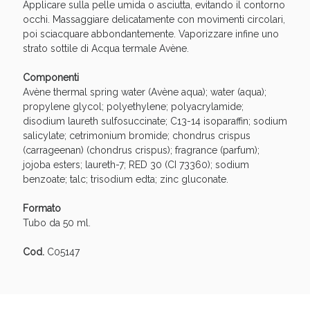
Sconto fino al 55% disponibile oggi!
Applicare sulla pelle umida o asciutta, evitando il contorno
occhi. Massaggiare delicatamente con movimenti circolari,
poi sciacquare abbondantemente. Vaporizzare infine uno
strato sottile di Acqua termale Avène.
Componenti
Avène thermal spring water (Avène aqua); water (aqua);
propylene glycol; polyethylene; polyacrylamide;
disodium laureth sulfosuccinate; C13-14 isoparaffin; sodium
salicylate; cetrimonium bromide; chondrus crispus
(carrageenan) (chondrus crispus); fragrance (parfum);
jojoba esters; laureth-7; RED 30 (CI 73360); sodium
benzoate; talc; trisodium edta; zinc gluconate.
Formato
Tubo da 50 ml.
Vie Urinarie e Prostata: Sconti fino al 45% oggi!
Cod.
C05147