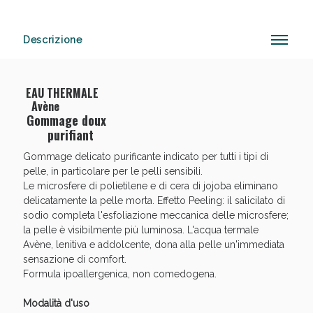
Descrizione
Anticellulite e Fanghi: Sconto fino al 40% valido
oggi!
EAU THERMALE
Avène
Gommage doux
purifiant
Gommage delicato purificante indicato per tutti i tipi di
pelle, in particolare per le pelli sensibili.
Le microsfere di polietilene e di cera di jojoba eliminano
delicatamente la pelle morta. Effetto Peeling: il salicilato di
sodio completa l'esfoliazione meccanica delle microsfere;
la pelle è visibilmente più luminosa. L'acqua termale
Avène, lenitiva e addolcente, dona alla pelle un'immediata
sensazione di comfort.
Formula ipoallergenica, non comedogena.
Modalità d'uso