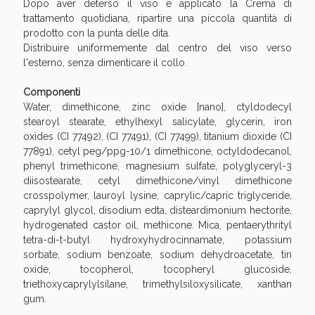
Sconto fino al 55% disponibile oggi!
Dopo aver deterso il viso e applicato la Crema di
trattamento quotidiana, ripartire una piccola quantità di
prodotto con la punta delle dita.
Distribuire uniformemente dal centro del viso verso
l'esterno, senza dimenticare il collo.
Componenti
Water, dimethicone, zinc oxide [nano], ctyldodecyl
stearoyl stearate, ethylhexyl salicylate, glycerin, iron
oxides (CI 77492), (CI 77491), (CI 77499), titanium dioxide (CI
77891), cetyl peg/ppg-10/1 dimethicone, octyldodecanol,
phenyl trimethicone, magnesium sulfate, polyglyceryl-3
diisostearate, cetyl dimethicone/vinyl dimethicone
crosspolymer, lauroyl lysine, caprylic/capric triglyceride,
caprylyl glycol, disodium edta, disteardimonium hectorite,
hydrogenated castor oil, methicone. Mica, pentaerythrityl
tetra-di-t-butyl hydroxyhydrocinnamate, potassium
Vie Urinarie e Prostata: Sconti fino al 45% oggi!
sorbate, sodium benzoate, sodium dehydroacetate, tin
oxide, tocopherol, tocopheryl glucoside,
triethoxycaprylylsilane, trimethylsiloxysilicate, xanthan
gum.