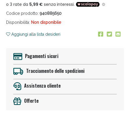
Codice prodotto:
940885650
Disponibilità:
Non disponibile
Aggiungi alla lista desideri
Anticellulite e Fanghi: Sconto fino al 40% valido
Pagamenti sicuri
oggi!
Tracciamento delle spedizioni
Assistenza cliente
Offerte