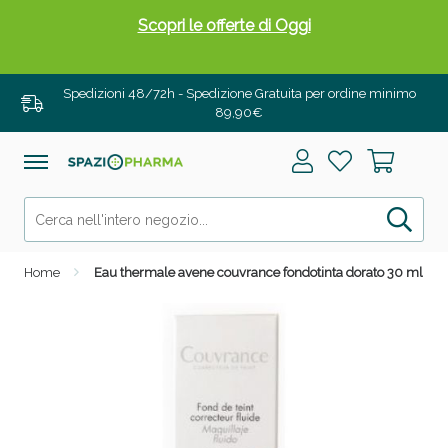
Scopri le offerte di Oggi
Spedizioni 48/72h - Spedizione Gratuita per ordine minimo
89,90€
Home
Eau thermale avene couvrance fondotinta dorato 30 ml
Drenanti e Pancia Piatta: Sconti fino al 55% validi
solo per OGGI!