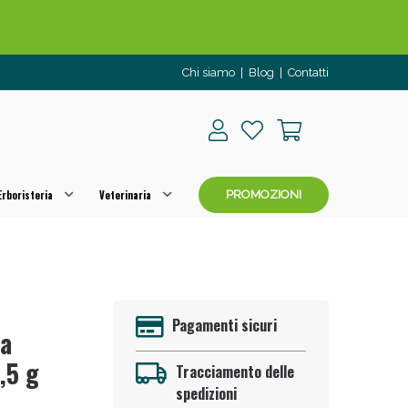
Chi siamo
|
Blog
|
Contatti
rboristeria
Veterinaria
PROMOZIONI
o per OGGI!
Pagamenti sicuri
ma
,5 g
Tracciamento delle
spedizioni