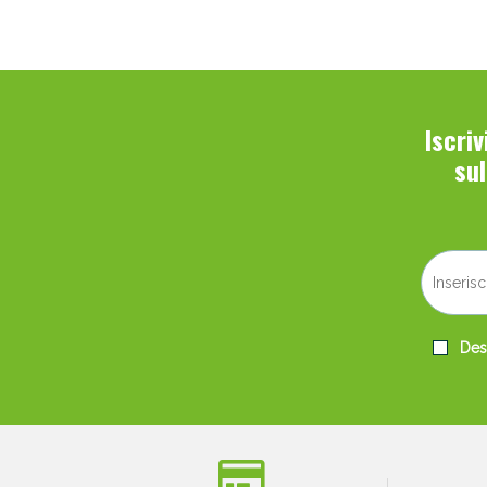
Iscri
su
Desi