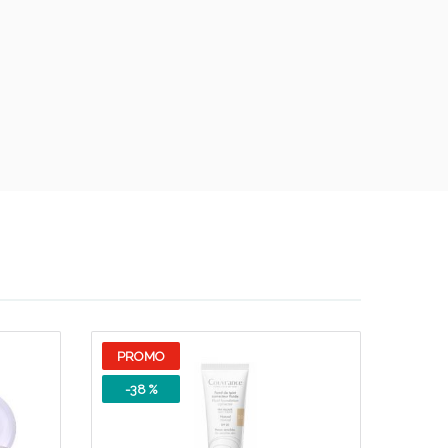
PROMO
-38 %