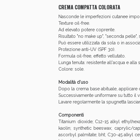
CREMA COMPATTA COLORATA
Anti
Nasconde le imperfezioni cutanee importa
Texture oil-free.
Ad elevato potere coprente.
Risultato "no make up", "seconda pelle",
Può essere utilizzata da sola o in associa
Protezione anti-UV (SPF 30).
Formula oil-free, effetto vellutato.
Lunga tenuta: resistente all'acqua e alla
Colore: sole.
Modalità d'uso
Dopo la crema base abituale, applicare 
Successivamente uniformare su tutto il v
Lavare regolarmente la spugnetta lascia
Anti
Componenti
Titanium dioxide; C12-15 alkyl ethylh
kaolin; synthetic beeswax; caprylic/capr
ascorbyl palmitate; bht; C30-45 alkyl 