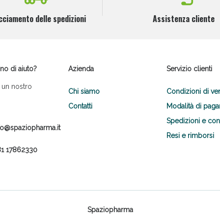
cciamento delle spedizioni
Assistenza cliente
no di aiuto?
Azienda
Servizio clienti
 un nostro
Chi siamo
Condizioni di ve
Contatti
Modalità di pag
Spedizioni e co
fo@spaziopharma.it
Resi e rimborsi
1 17862330
Spaziopharma