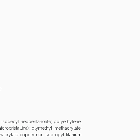
oggi!
e.
oggi!
 isodecyl neopentanoate; polyethylene;
icrocristallina); olymethyl methacrylate;
hacrylate copolymer; isopropyl titanium