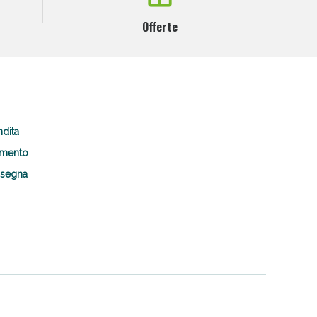
Offerte
ndita
amento
nsegna