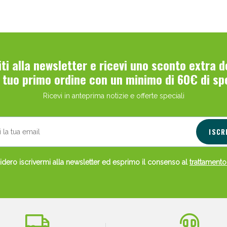
viti alla newsletter e ricevi uno sconto extra 
l tuo primo ordine con un minimo di 60€ di sp
Scopri le offerte di Oggi
Ricevi in anteprima notizie e offerte speciali
ISCR
dero iscrivermi alla newsletter ed esprimo il consenso al
trattamento