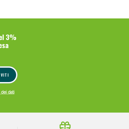
del 3%
esa
IVITI
 dei dati