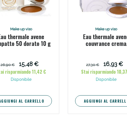
ie Urinarie e Prostata: Sconti fino al 45% ogg
Make up viso
Make up viso
Eau thermale avene
Eau thermale aven
patto 50 dorato 10 g
couvrance crema
compatta colorata 
comfort sabbi 9,5
15,48 €
16,93 €
26,90 €
27,30 €
tai risparmiando 11,42 €
Stai risparmiando 10,37
Disponibile
Disponibile
ssere Intestinale: Sconto fino al 55% valido 
AGGIUNGI AL CARRELLO
AGGIUNGI AL CARRELL