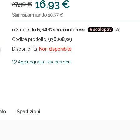
16,93 €
27,30 €
Stai risparmiando 10,37 €
Codice prodotto:
936008729
Disponibilità:
Non disponibile
ni e Multivitaminici: oggi Sconto extra fino al
Aggiungi alla lista desideri
nto
Spedizioni