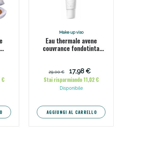
i!
Make up viso
e
Eau thermale avene
couvrance fondotinta
nf
naturale 30 ml
 g
17,98 €
29,00 €
 €
Stai risparmiando 11,02 €
Disponibile
oggi!
O
AGGIUNGI AL CARRELLO