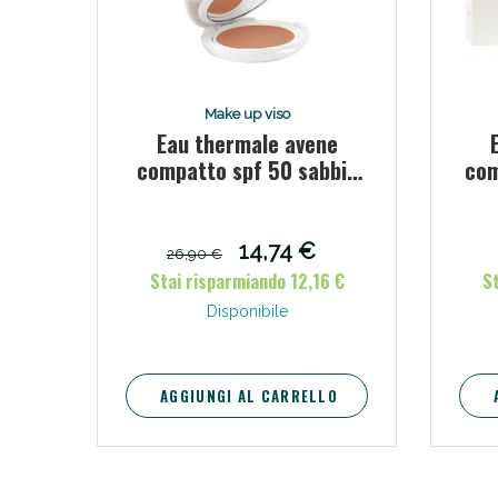
V
Make up viso
Eau thermale avene
compatto spf 50 sabbia
com
10 g
14,74 €
26,90 €
Stai risparmiando 12,16 €
S
Disponibile
Bene
AGGIUNGI AL CARRELLO