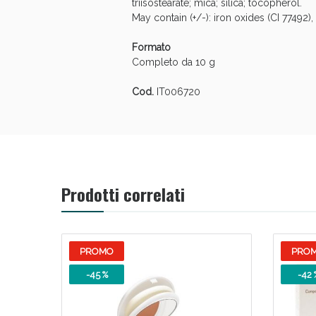
triisostearate; mica; silica; tocopherol.
May contain (+/-): iron oxides (CI 77492), (
Formato
Completo da 10 g
Cod.
IT006720
Prodotti correlati
PROMO
PRO
-45 %
-42 