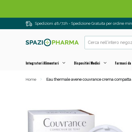
Spedizioni 48/72h - Spedizione Gratuita per ordine m
Integratori Alimentari
Dispositivi Medici
Farmaci da
Home
Eau thermale avene couvrance crema compatta col
Drenanti e