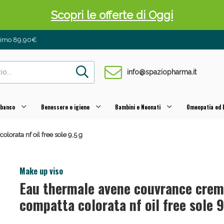
Scopri le offerte di Oggi
inimo 89,90€
info@spaziopharma.it
 banco
Benessere e igiene
Bambini e Neonati
Omeopatia ed E
orata nf oil free sole 9,5 g
 Pancia Piatta: Sconti fino al 55% validi sol
Make up viso
Eau thermale avene couvrance cre
compatta colorata nf oil free sole 9