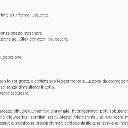
cellulite e Fanghi: Sconto fino al 40% valido 
nti e uniforma il colorito.
 senza effetto maschera.
zione agli Stick correttori del colore.
 sudorazione.
con la spugnetta picchiettando leggermente sulla zona da corregger
iso senza dimenticare il collo.
ndola asciugare.
cellulite e Fanghi: Sconto fino al 40% valido 
exanoate; ethylhexyl methoxycinnamate; hydrogenated polyisobutene;
ic triglyceride; sorbitan sesquioleate; microcrystalline wax (cera m
cetearyl dimethicone crosspolymer; cyclopentasiloxane; ethylene/met