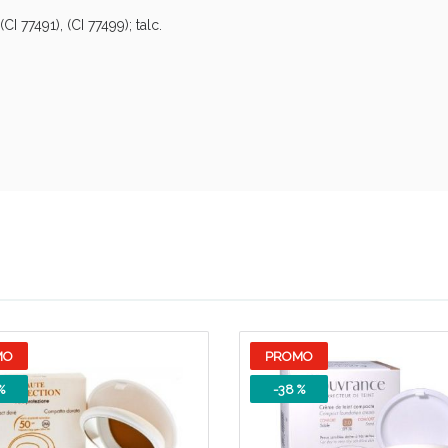
CI 77491), (CI 77499); talc.
Sconto fino al 55% disponibile oggi!
MO
PROMO
%
-38 %