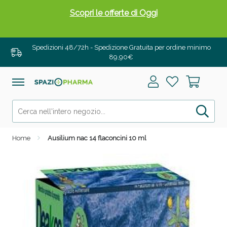
Scopri le offerte di Oggi
Spedizioni 48/72h - Spedizione Gratuita per ordine minimo
89,90€
Home
Ausilium nac 14 flaconcini 10 ml
Drenanti e Pancia Piatta: Sconti fino al 55% validi
solo per OGGI!