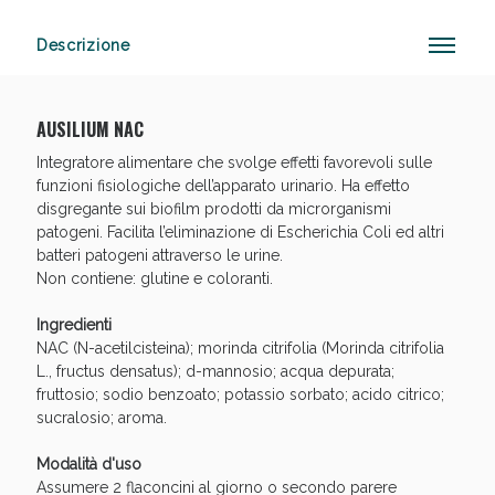
Descrizione
Anticellulite e Fanghi: Sconto fino al 40% valido
oggi!
AUSILIUM NAC
Integratore alimentare che svolge effetti favorevoli sulle
funzioni fisiologiche dell’apparato urinario. Ha effetto
disgregante sui biofilm prodotti da microrganismi
patogeni. Facilita l’eliminazione di Escherichia Coli ed altri
batteri patogeni attraverso le urine.
Non contiene: glutine e coloranti.
Ingredienti
NAC (N-acetilcisteina); morinda citrifolia (Morinda citrifolia
L., fructus densatus); d-mannosio; acqua depurata;
fruttosio; sodio benzoato; potassio sorbato; acido citrico;
sucralosio; aroma.
Modalità d'uso
Assumere 2 flaconcini al giorno o secondo parere