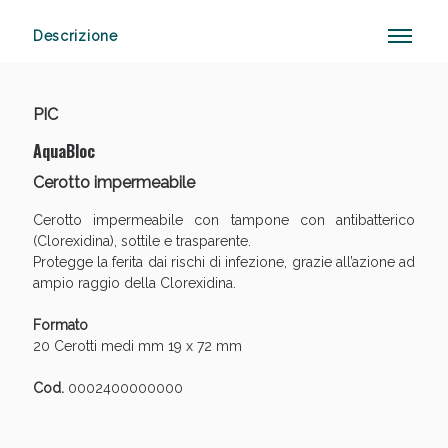
Descrizione
Anticellulite e Fanghi: Sconto fino al 40% valido
oggi!
PIC
AquaBloc
Cerotto impermeabile
Cerotto impermeabile con tampone con antibatterico
(Clorexidina), sottile e trasparente.
Protegge la ferita dai rischi di infezione, grazie all’azione ad
ampio raggio della Clorexidina.
Formato
20 Cerotti medi mm 19 x 72 mm
Cod.
0002400000000