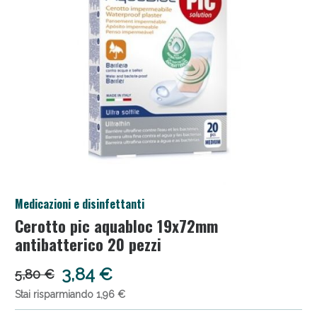
Salini e Multivitaminici: oggi Sconto extra fino al
Medicazioni e disinfettanti
50%!
Cerotto pic aquabloc 19x72mm
antibatterico 20 pezzi
3,84 €
5,80 €
Stai risparmiando 1,96 €