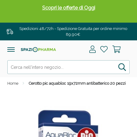
Scopri le offerte di Oggi
Spedizioni 48/72h - Spedizione Gratuita per ordine minimo
89,90€
Home
Cerotto pic aquabloc 19x72mm antibatterico 20 pezzi
Drenanti e Pancia Piatta: Sconti fino al 55% validi
solo per OGGI!