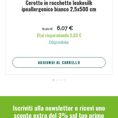
Cerotto in rocchetto leukosilk
ipoallergenico bianco 2,5x500 cm
6,07 €
8,10 €
Stai risparmiando 2,03 €
Disponibile
AGGIUNGI AL CARRELLO
Benessere Intestinale: Sconto fino al 55% valido
oggi!
Iscriviti alla newsletter e ricevi uno
sconto extra del 3% sul tuo primo