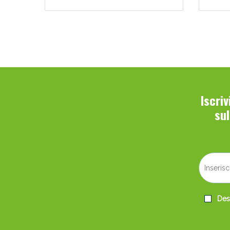
Iscri
su
Desi