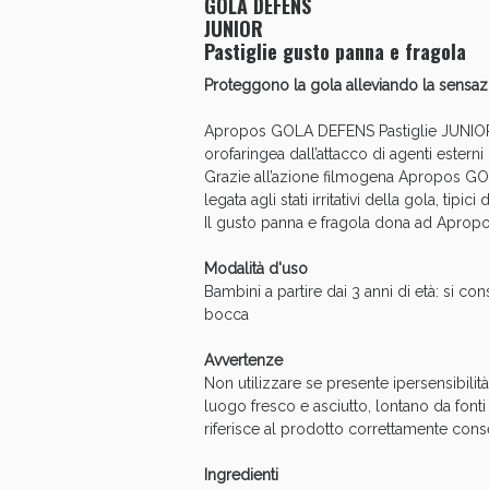
GOLA DEFENS
JUNIOR
Pastiglie gusto panna e fragola
Proteggono la gola alleviando la sensaz
Apropos GOLA DEFENS Pastiglie JUNIOR, 
orofaringea dall’attacco di agenti esterni
Grazie all’azione filmogena Apropos GOL
legata agli stati irritativi della gola, tipici d
Il gusto panna e fragola dona ad Aprop
Anti
Modalità d'uso
Bambini a partire dai 3 anni di età: si c
bocca
Avvertenze
Non utilizzare se presente ipersensibilit
luogo fresco e asciutto, lontano da fonti
riferisce al prodotto correttamente conse
Ingredienti