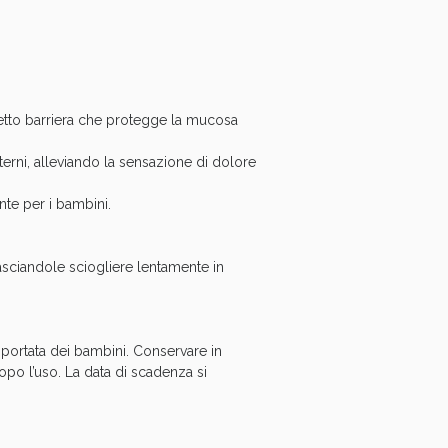
tto barriera che protegge la mucosa
rni, alleviando la sensazione di dolore
te per i bambini.
oggi!
 lasciandole sciogliere lentamente in
a portata dei bambini. Conservare in
opo l’uso. La data di scadenza si