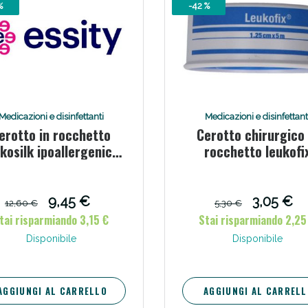
%
-42 %
Medicazioni e disinfettanti
Medicazioni e disinfettant
erotto in rocchetto
Cerotto chirurgico 
kosilk ipoallergenico
rocchetto leukofi
ssere Intestinale: Sconto fino al 55% valido 
bianco 5x500 cm
ipoallergenico 1,25
cm
9,45 €
3,05 €
12,60 €
5,30 €
tai risparmiando 3,15 €
Stai risparmiando 2,25
Disponibile
Disponibile
AGGIUNGI AL CARRELLO
AGGIUNGI AL CARRELL