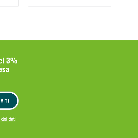
del 3%
esa
IVITI
 dei dati