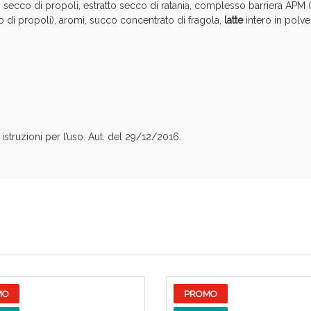
o secco di propoli, estratto secco di ratania, complesso barriera AP
o di propoli), aromi, succo concentrato di fragola,
latte
intero in polve
Sconto fino al 55% disponibile oggi!
struzioni per l’uso. Aut. del 29/12/2016.
ie Urinarie e Prostata: Sconti fino al 45% ogg
MO
PROMO