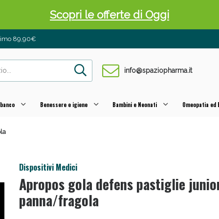
inimo 89,90€
info@spaziopharma.it
 banco
Benessere e igiene
Bambini e Neonati
Omeopatia ed E
 Pancia Piatta: Sconti fino al 55% validi sol
la
Dispositivi Medici
Apropos gola defens pastiglie junio
panna/fragola