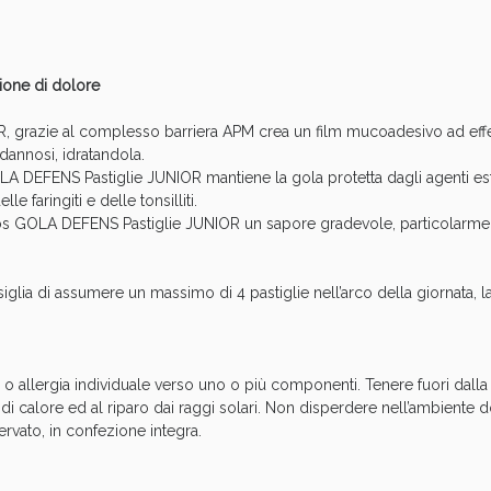
ione di dolore
grazie al complesso barriera APM crea un film mucoadesivo ad effe
 dannosi, idratandola.
A DEFENS Pastiglie JUNIOR mantiene la gola protetta dagli agenti este
elle faringiti e delle tonsilliti.
os GOLA DEFENS Pastiglie JUNIOR un sapore gradevole, particolarmen
cellulite e Fanghi: Sconto fino al 40% valido 
onsiglia di assumere un massimo di 4 pastiglie nell’arco della giornata,
à o allergia individuale verso uno o più componenti. Tenere fuori dall
 di calore ed al riparo dai raggi solari. Non disperdere nell’ambiente d
rvato, in confezione integra.