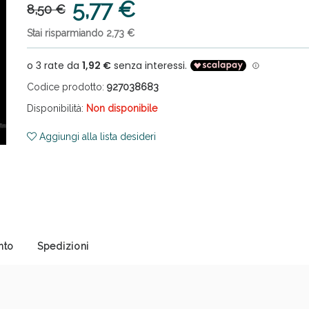
5,77 €
8,50 €
Stai risparmiando 2,73 €
ni e Multivitaminici: oggi Sconto extra fino al
Codice prodotto:
927038683
Disponibilità:
Non disponibile
Aggiungi alla lista desideri
nto
Spedizioni
cellulite e Fanghi: Sconto fino al 40% valido 