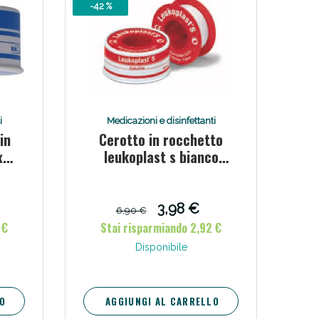
-42 %
i
Medicazioni e disinfettanti
in
Cerotto in rocchetto
x
leukoplast s bianco
oggi!
x500
2,5x500 cm
3,98 €
6,90 €
 €
Stai risparmiando 2,92 €
Disponibile
O
AGGIUNGI AL CARRELLO