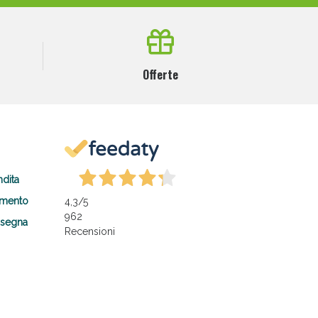
Offerte
ndita
amento
4,3
/5
962
nsegna
Recensioni