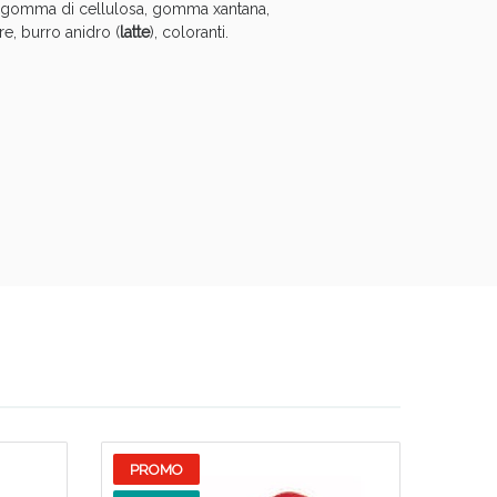
M (gomma di cellulosa, gomma xantana,
re, burro anidro (
latte
), coloranti.
i!
PROMO