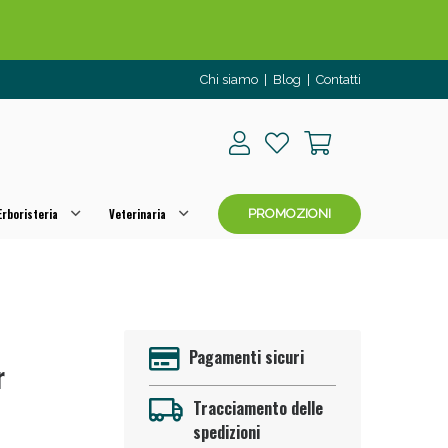
Chi siamo
|
Blog
|
Contatti
rboristeria
Veterinaria
PROMOZIONI
o per OGGI!
Pagamenti sicuri
r
Tracciamento delle
spedizioni