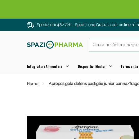
Spedizioni 48/72h - Spedizione Gratuita per ordine m
Integratori Alimentari
Dispositivi Medici
Farmaci da
Drenanti e
Home
Apropos gola defens pastiglie junior panna/frago