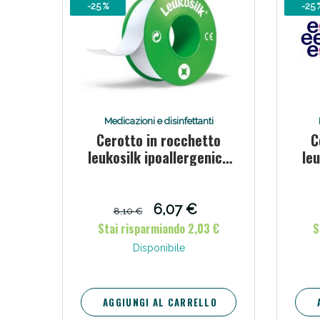
-25 %
-25 
Medicazioni e disinfettanti
Cerotto in rocchetto
C
leukosilk ipoallergenico
leu
Bene
bianco 2,5x500 cm
6,07 €
8,10 €
Stai risparmiando 2,03 €
S
Disponibile
AGGIUNGI AL CARRELLO