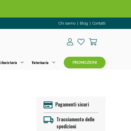
Chi siamo
|
Blog
|
Contatti
rboristeria
Veterinaria
PROMOZIONI
o per OGGI!
Pagamenti sicuri
Tracciamento delle
spedizioni