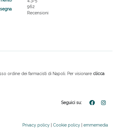
4,3
/5
962
nsegna
Recensioni
so ordine dei farmacisti di Napoli. Per visionare
clicca
Seguici su:
Privacy policy
|
Cookie policy
|
emmemedia