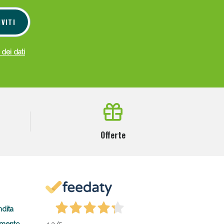
IVITI
 dei dati
Offerte
ndita
amento