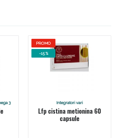
i!
PROMO
-15 %
oggi!
mega 3
Integratori vari
le
Lfp cistina metionina 60
capsule