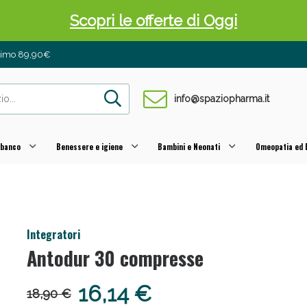
Scopri le offerte di Oggi
inimo 89,90€
info@spaziopharma.it
 banco
Benessere e igiene
Bambini e Neonati
Omeopatia ed E
 Pancia Piatta: Sconti fino al 55% validi sol
Integratori
Antodur 30 compresse
16,14 €
18,90 €