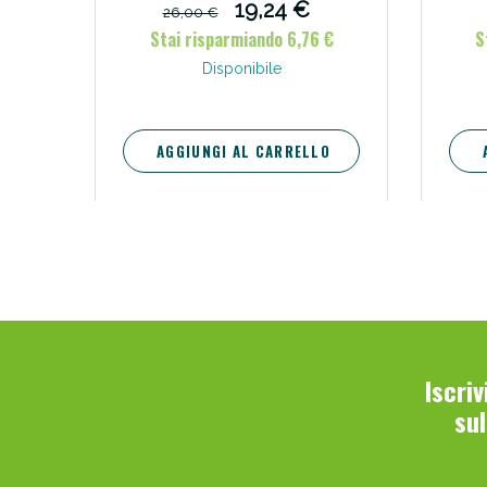
19,24 €
26,00 €
Stai risparmiando 6,76 €
S
Disponibile
AGGIUNGI AL CARRELLO
Iscri
su