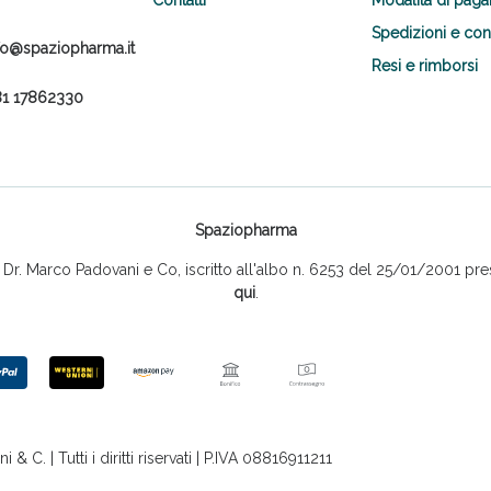
Spedizioni e co
fo@spaziopharma.it
Resi e rimborsi
1 17862330
Spaziopharma
r. Marco Padovani e Co, iscritto all'albo n. 6253 del 25/01/2001 pres
qui
.
 C. | Tutti i diritti riservati | P.IVA 08816911211