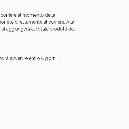
oggi!
 corriere al momento della
ete direttamente al corriere. Alla
i aggiungerà al totale prodotti del
ovrà avvenire entro 5 giorni
oggi!