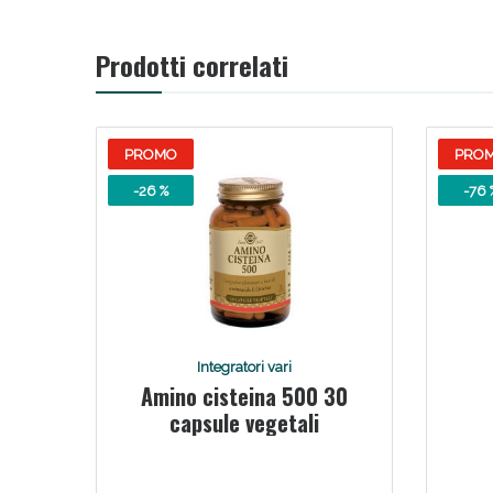
V
Prodotti correlati
PROMO
PRO
-26 %
-76 
Bene
Integratori vari
Amino cisteina 500 30
capsule vegetali