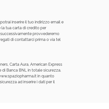
rai inserire il tuo indirizzo email e
 la tua carta di credito per
a e successivamente provvederemo
regati di contattarci prima o via tel
Diners, Carta Aura, American Express
e di Banca BNL in totale sicurezza.
a www.spaziopharma.it in quanto
icurezza ad inserire i dati per il