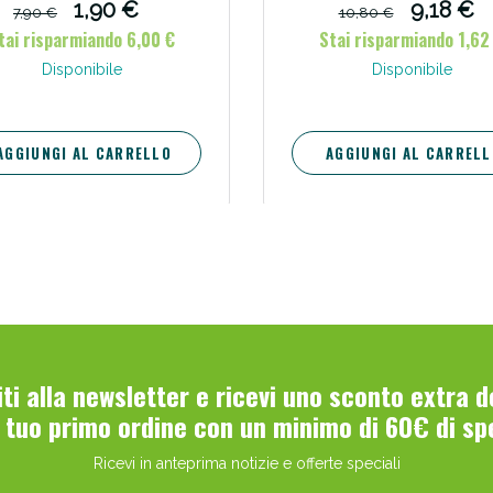
1,90 €
9,18 €
7,90 €
10,80 €
tai risparmiando 6,00 €
Stai risparmiando 1,62
Disponibile
Disponibile
AGGIUNGI AL CARRELLO
AGGIUNGI AL CARRELL
Scopri le offerte di Oggi
viti alla newsletter e ricevi uno sconto extra 
l tuo primo ordine con un minimo di 60€ di sp
Ricevi in anteprima notizie e offerte speciali