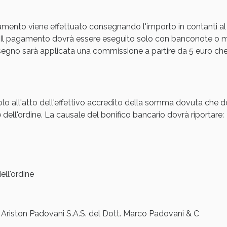
cellulite e Fanghi: Sconto fino al 40% valido 
amento viene effettuato consegnando l'importo in contanti al
Il pagamento dovrà essere eseguito solo con banconote o mon
gno sarà applicata una commissione a partire da 5 euro che s
olo all'atto dell'effettivo accredito della somma dovuta che d
 dell'ordine. La causale del bonifico bancario dovrà riportare:
cellulite e Fanghi: Sconto fino al 40% valido 
ll'ordine
iston Padovani S.A.S. del Dott. Marco Padovani & C