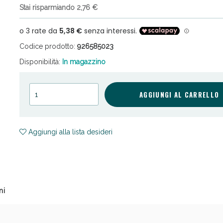
Stai risparmiando 2,76 €
Codice prodotto:
926585023
Disponibilità:
In magazzino
ni e Multivitaminici: oggi Sconto extra fino al
AGGIUNGI AL CARRELLO
Aggiungi alla lista desideri
ni