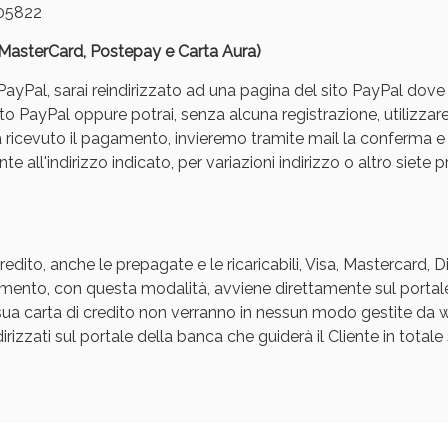
05822
, MasterCard, Postepay e Carta Aura)
yPal, sarai reindirizzato ad una pagina del sito PayPal dove pot
to PayPal oppure potrai, senza alcuna registrazione, utilizzare
a ricevuto il pagamento, invieremo tramite mail la conferm
e all'indirizzo indicato, per variazioni indirizzo o altro siete p
Sconto fino al 55% disponibile oggi!
edito, anche le prepagate e le ricaricabili, Visa, Mastercard, 
agamento, con questa modalità, avviene direttamente sul portal
a sua carta di credito non verranno in nessun modo gestite d
rizzati sul portale della banca che guiderà il Cliente in totale s