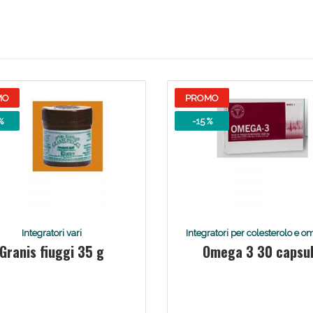
ie Urinarie e Prostata: Sconti fino al 45% ogg
MO
PROMO
%
-15 %
ssere Intestinale: Sconto fino al 55% valido 
Integratori vari
Integratori per colesterolo e o
Granis fiuggi 35 g
Omega 3 30 capsu