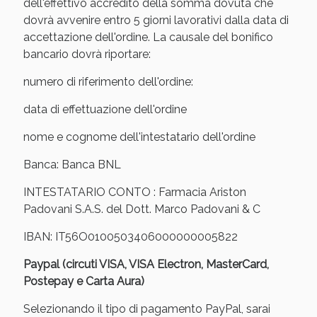
Sconto fino al 55% disponibile oggi!
dell'effettivo accredito della somma dovuta che
dovrà avvenire entro 5 giorni lavorativi dalla data di
accettazione dell'ordine. La causale del bonifico
bancario dovrà riportare:
numero di riferimento dell'ordine:
data di effettuazione dell'ordine
nome e cognome dell'intestatario dell'ordine
Banca: Banca BNL
INTESTATARIO CONTO : Farmacia Ariston
Padovani S.A.S. del Dott. Marco Padovani & C
IBAN: IT56O0100503406000000005822
Vie Urinarie e Prostata: Sconti fino al 45% oggi!
Paypal (circuti VISA, VISA Electron, MasterCard,
Postepay e Carta Aura)
Selezionando il tipo di pagamento PayPal, sarai