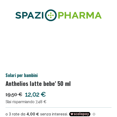
Salini e Multivitaminici: oggi Sconto extra fino al
Solari per bambini
50%!
Anthelios latte bebe' 50 ml
12,02 €
19,50 €
Stai risparmiando 7,48 €