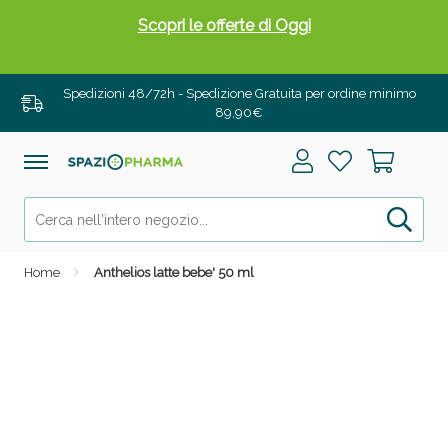
Scopri le offerte di Oggi
Spedizioni 48/72h - Spedizione Gratuita per ordine minimo
89,90€
Home
Anthelios latte bebe' 50 ml
Drenanti e Pancia Piatta: Sconti fino al 55% validi
solo per OGGI!