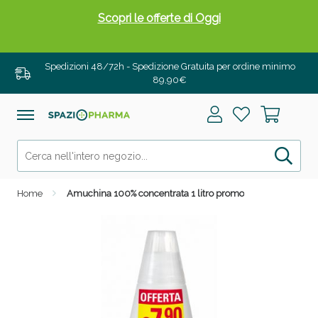
Scopri le offerte di Oggi
Spedizioni 48/72h - Spedizione Gratuita per ordine minimo
89,90€
Home
Amuchina 100% concentrata 1 litro promo
Drenanti e Pancia Piatta: Sconti fino al 55% validi
solo per OGGI!