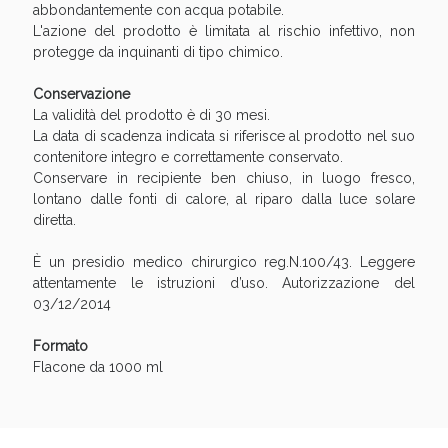
Sconto fino al 55% disponibile oggi!
abbondantemente con acqua potabile.
L'azione del prodotto è limitata al rischio infettivo, non
protegge da inquinanti di tipo chimico.
Conservazione
La validità del prodotto è di 30 mesi.
La data di scadenza indicata si riferisce al prodotto nel suo
contenitore integro e correttamente conservato.
Conservare in recipiente ben chiuso, in luogo fresco,
lontano dalle fonti di calore, al riparo dalla luce solare
diretta.
È un presidio medico chirurgico reg.N.100/43. Leggere
attentamente le istruzioni d’uso. Autorizzazione del
03/12/2014
Formato
Vie Urinarie e Prostata: Sconti fino al 45% oggi!
Flacone da 1000 ml