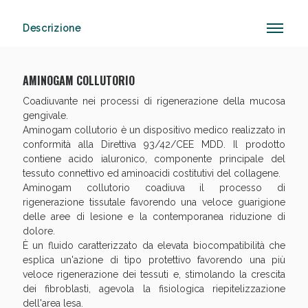
Descrizione
Anticellulite e Fanghi: Sconto fino al 40% valido
oggi!
AMINOGAM COLLUTORIO
Coadiuvante nei processi di rigenerazione della mucosa
gengivale.
Aminogam collutorio è un dispositivo medico realizzato in
conformità alla Direttiva 93/42/CEE MDD. Il prodotto
contiene acido ialuronico, componente principale del
tessuto connettivo ed aminoacidi costitutivi del collagene.
Aminogam collutorio coadiuva il processo di
rigenerazione tissutale favorendo una veloce guarigione
delle aree di lesione e la contemporanea riduzione di
dolore.
È un fluido caratterizzato da elevata biocompatibilità che
esplica un'azione di tipo protettivo favorendo una più
veloce rigenerazione dei tessuti e, stimolando la crescita
dei fibroblasti, agevola la fisiologica riepitelizzazione
dell'area lesa.