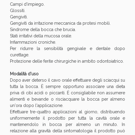
Sconto fino al 55% disponibile oggi!
Campi d'impiego.
Glossiti.
Gengiviti.
Gengiviti da irritazione meccanica da protesi mobili.
Sindrome della bocca che brucia.
Stati irritativi della mucosa orale.
Infiammazioni croniche.
Per ridurre la sensibilità gengivale e dentale dopo
curettage.
Protezione delle ferite chirurgiche in ambito odontoiatrico.
Modalità d'uso
Dopo aver deterso il cavo orale effettuare degli sciacqui su
tutta la bocca. È sempre opportuno associare una dieta
priva di cibi acidi o piccanti. È consigliabile non assumere
alimenti e bevande o risciacquare la bocca per almeno
un'ora dopo l'applicazione.
Vie Urinarie e Prostata: Sconti fino al 45% oggi!
Effettuare tre-quattro applicazioni al giorno, distribuendo
uniformemente il prodotto per tutta la cavità orale e
mantenendolo in bocca per almeno un minuto. In
relazione alla gravità della sintomatologia il prodotto può