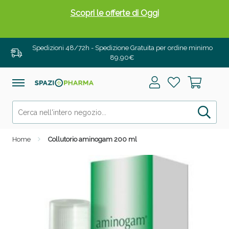
Scopri le offerte di Oggi
Spedizioni 48/72h - Spedizione Gratuita per ordine minimo
89,90€
Home
Collutorio aminogam 200 ml
Drenanti e Pancia Piatta: Sconti fino al 55% validi
solo per OGGI!