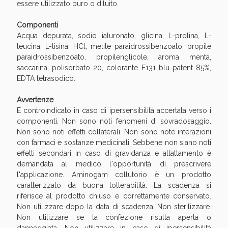
essere utilizzato puro o diluito.
Componenti
Acqua depurata, sodio ialuronato, glicina, L-prolina, L-
leucina, L-lisina, HCl, metile paraidrossibenzoato, propile
paraidrossibenzoato, propilenglicole, aroma menta,
saccarina, polisorbato 20, colorante E131 blu patent 85%,
EDTA tetrasodico.
Avvertenze
È controindicato in caso di ipersensibilità accertata verso i
componenti. Non sono noti fenomeni di sovradosaggio.
Benessere Intestinale: Sconto fino al 55% valido
Non sono noti effetti collaterali. Non sono note interazioni
oggi!
con farmaci e sostanze medicinali. Sebbene non siano noti
effetti secondari in caso di gravidanza e allattamento è
demandata al medico l'opportunità di prescrivere
l'applicazione. Aminogam collutorio è un prodotto
caratterizzato da buona tollerabilità. La scadenza si
riferisce al prodotto chiuso e correttamente conservato.
Non utilizzare dopo la data di scadenza. Non sterilizzare.
Non utilizzare se la confezione risulta aperta o