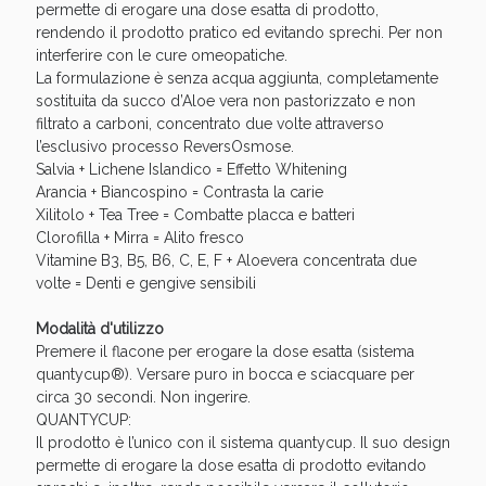
Sconto fino al 55% disponibile oggi!
permette di erogare una dose esatta di prodotto,
rendendo il prodotto pratico ed evitando sprechi. Per non
interferire con le cure omeopatiche.
La formulazione è senza acqua aggiunta, completamente
sostituita da succo d’Aloe vera non pastorizzato e non
filtrato a carboni, concentrato due volte attraverso
l’esclusivo processo ReversOsmose.
Salvia + Lichene Islandico = Effetto Whitening
Arancia + Biancospino = Contrasta la carie
Xilitolo + Tea Tree = Combatte placca e batteri
Clorofilla + Mirra = Alito fresco
Vitamine B3, B5, B6, C, E, F + Aloevera concentrata due
volte = Denti e gengive sensibili
Modalità d'utilizzo
Premere il flacone per erogare la dose esatta (sistema
quantycup®). Versare puro in bocca e sciacquare per
Vie Urinarie e Prostata: Sconti fino al 45% oggi!
circa 30 secondi. Non ingerire.
QUANTYCUP:
Il prodotto è l’unico con il sistema quantycup. Il suo design
permette di erogare la dose esatta di prodotto evitando