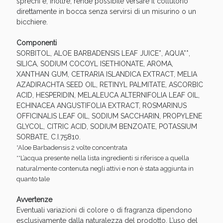
sprechi e, inoltre, rende possibile versare il collutorio
direttamente in bocca senza servirsi di un misurino o un
bicchiere.
Componenti
SORBITOL, ALOE BARBADENSIS LEAF JUICE*, AQUA**,
SILICA, SODIUM COCOYL ISETHIONATE, AROMA,
XANTHAN GUM, CETRARIA ISLANDICA EXTRACT, MELIA
AZADIRACHTA SEED OIL, RETINYL PALMITATE, ASCORBIC
ACID, HESPERIDIN, MELALEUCA ALTERNIFOLIA LEAF OIL,
ECHINACEA ANGUSTIFOLIA EXTRACT, ROSMARINUS
OFFICINALIS LEAF OIL, SODIUM SACCHARIN, PROPYLENE
Benessere Intestinale: Sconto fino al 55% valido
GLYCOL, CITRIC ACID, SODIUM BENZOATE, POTASSIUM
oggi!
SORBATE, C.I.75810.
*Aloe Barbadensis 2 volte concentrata
**L’acqua presente nella lista ingredienti si riferisce a quella
naturalmente contenuta negli attivi e non è stata aggiunta in
quanto tale
Avvertenze
Eventuali variazioni di colore o di fragranza dipendono
esclusivamente dalla naturalezza del prodotto. L’uso del