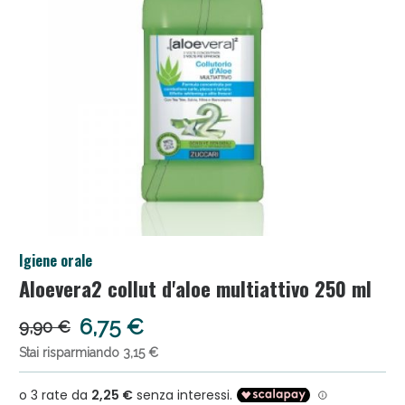
Salini e Multivitaminici: oggi Sconto extra fino al
Igiene orale
50%!
Aloevera2 collut d'aloe multiattivo 250 ml
6,75 €
9,90 €
Stai risparmiando 3,15 €