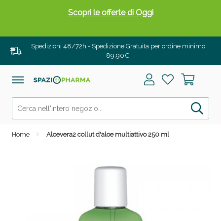
Scopri le offerte di Oggi
Spedizioni 48/72h - Spedizione Gratuita per ordine minimo
89,90€
Home
Aloevera2 collut d'aloe multiattivo 250 ml
Drenanti e Pancia Piatta: Sconti fino al 55% validi
solo per OGGI!