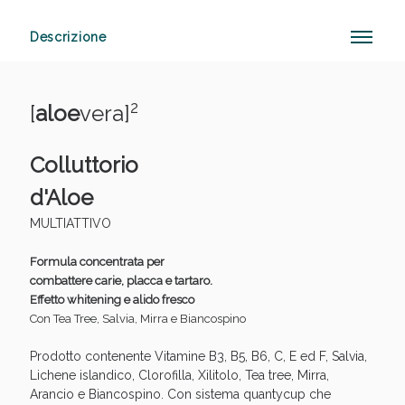
Descrizione
Anticellulite e Fanghi: Sconto fino al 40% valido
oggi!
2
[
aloe
vera]
Colluttorio
d'Aloe
MULTIATTIVO
Formula concentrata per
combattere carie, placca e tartaro.
Effetto whitening e alido fresco
Con Tea Tree, Salvia, Mirra e Biancospino
Prodotto contenente Vitamine B3, B5, B6, C, E ed F, Salvia,
Lichene islandico, Clorofilla, Xilitolo, Tea tree, Mirra,
Arancio e Biancospino. Con sistema quantycup che