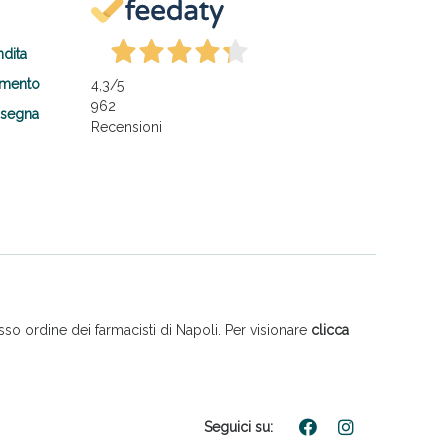
ndita
amento
4,3
/5
962
nsegna
Recensioni
so ordine dei farmacisti di Napoli. Per visionare
clicca
Seguici su: