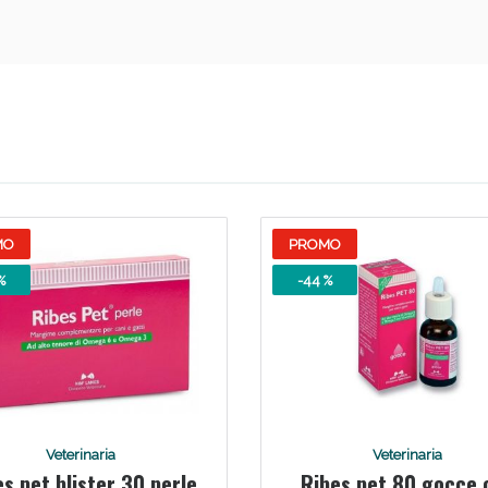
Scopri le offerte di Oggi
MO
PROMO
%
-44 %
Veterinaria
Veterinaria
s pet blister 30 perle
Ribes pet 80 gocce o