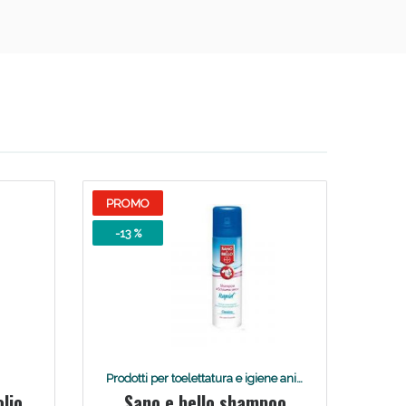
PROMO
-13 %
Prodotti per toelettatura e igiene animali
lio
Sano e bello shampoo