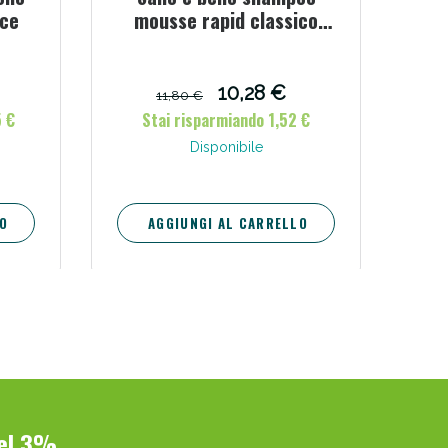
cce
mousse rapid classico
flacone 300 ml per
lavaggio senz'acqua
10,28 €
11,80 €
5 €
Stai risparmiando 1,52 €
Disponibile
O
AGGIUNGI AL CARRELLO
del 3%