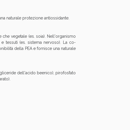
na naturale protezione antiossidante.
e che vegetale (es. soia). Nell'organismo
e tessuti (es. sistema nervoso). La co-
nibilità della PEA e fornisce una naturale
igliceride dell'acido beenico), pirofosfato
arato).
i!