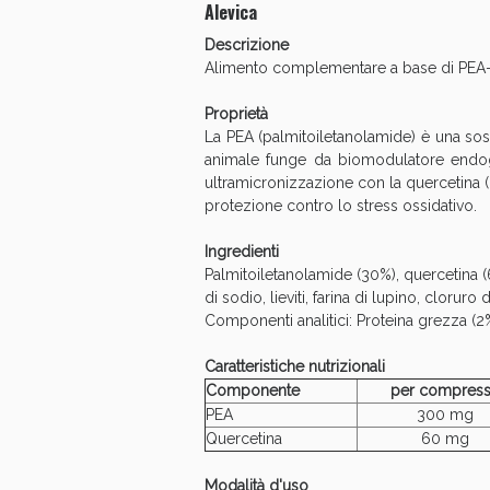
Alevica
Descrizione
Alimento complementare a base di PEA-q 
Proprietà
La PEA (palmitoiletanolamide) è una sost
animale funge da biomodulatore endogen
ultramicronizzazione con la quercetina (b
protezione contro lo stress ossidativo.
Ingredienti
Palmitoiletanolamide (30%), quercetina (6%
di sodio, lieviti, farina di lupino, cloruro
Componenti analitici: Proteina grezza (2%
V
Caratteristiche nutrizionali
Componente
per compres
PEA
300 mg
Quercetina
60 mg
Modalità d'uso