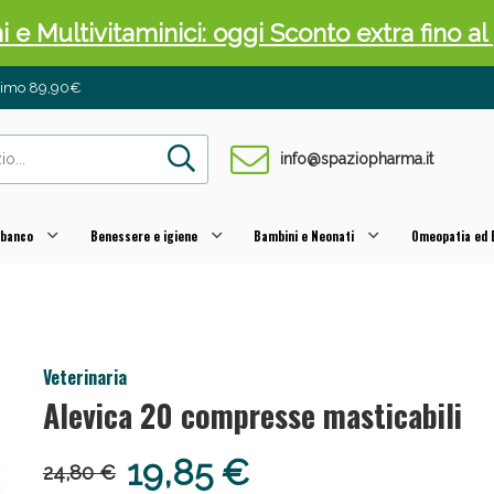
ni e Multivitaminici: oggi Sconto extra fino al
inimo 89,90€
info@spaziopharma.it
 banco
Benessere e igiene
Bambini e Neonati
Omeopatia ed E
cellulite e Fanghi: Sconto fino al 40% valido 
Veterinaria
Alevica 20 compresse masticabili
19,85 €
24,80 €