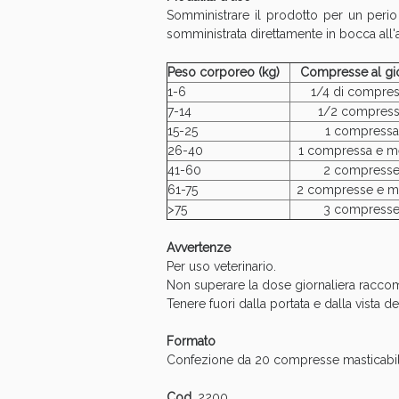
Somministrare il prodotto per un period
somministrata direttamente in bocca all
Peso corporeo (kg)
Compresse al gi
1-6
1/4 di compre
7-14
1/2 compress
15-25
1 compressa
26-40
1 compressa e m
Bene
41-60
2 compress
61-75
2 compresse e 
>75
3 compress
Avvertenze
Per uso veterinario.
Non superare la dose giornaliera racco
Tenere fuori dalla portata e dalla vista d
Formato
Confezione da 20 compresse masticabil
Cod.
2200