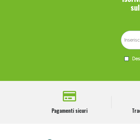
su
Desi
Pagamenti sicuri
Tra