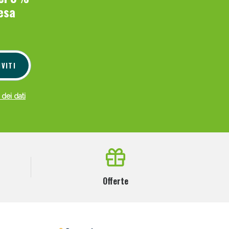
esa
IVITI
 dei dati
Offerte