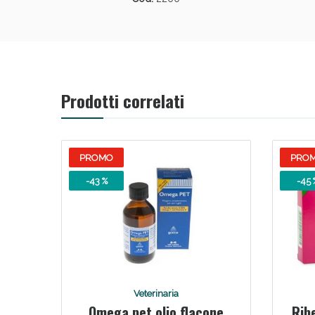
Prodotti correlati
PROMO
PRO
-43 %
-45 
Veterinaria
Omega pet olio flacone
Ribe