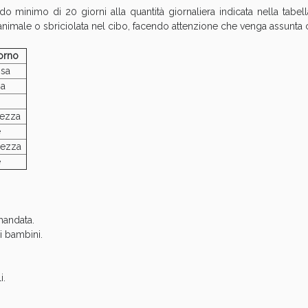
o minimo di 20 giorni alla quantità giornaliera indicata nella tab
'animale o sbriciolata nel cibo, facendo attenzione che venga assunt
orno
ssa
a
ezza
ssere Intestinale: Sconto fino al 55% valido 
e
mezza
e
mandata.
ei bambini.
i.