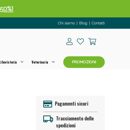
 50%!
Chi siamo
|
Blog
|
Contatti
rboristeria
Veterinaria
PROMOZIONI
oggi!
Pagamenti sicuri
Tracciamento delle
spedizioni