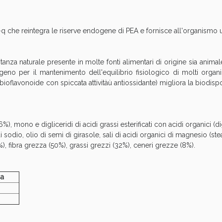
Sconto fino al 55% disponibile oggi!
che reintegra le riserve endogene di PEA e fornisce all'organismo u
anza naturale presente in molte fonti alimentari di origine sia animal
o per il mantenimento dell'equilibrio fisiologico di molti organi 
ioflavonoide con spiccata attivitàù antiossidante) migliora la biodispo
), mono e digliceridi di acidi grassi esterificati con acidi organici (d
 di sodio, olio di semi di girasole, sali di acidi organici di magnesio (ste
), fibra grezza (50%), grassi grezzi (32%), ceneri grezze (8%).
ie Urinarie e Prostata: Sconti fino al 45% ogg
sa