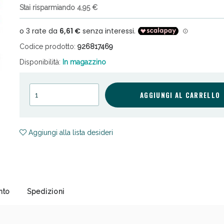
Stai risparmiando 4,95 €
Codice prodotto:
926817469
Disponibilità:
In magazzino
cellulite e Fanghi: Sconto fino al 40% valido 
AGGIUNGI AL CARRELLO
Aggiungi alla lista desideri
nto
Spedizioni