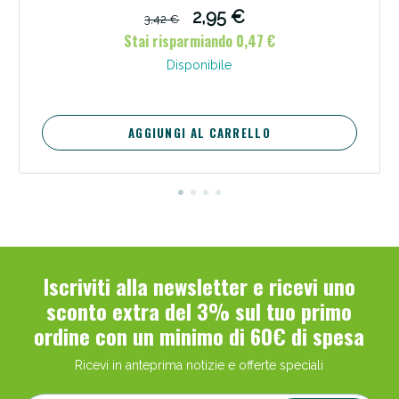
2,95 €
3,42 €
Stai risparmiando 0,47 €
Disponibile
AGGIUNGI AL CARRELLO
Scopri le offerte di Oggi
Iscriviti alla newsletter e ricevi uno
sconto extra del 3% sul tuo primo
ordine con un minimo di 60€ di spesa
Ricevi in anteprima notizie e offerte speciali