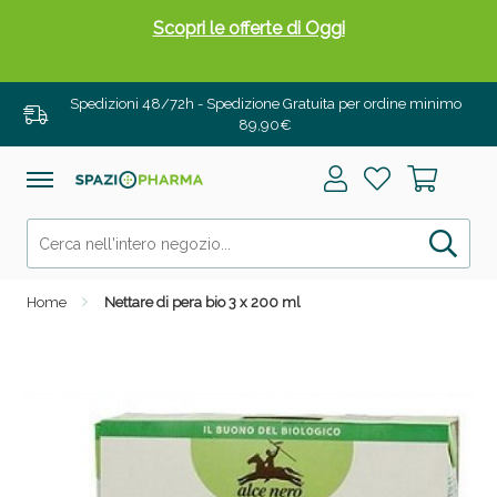
Scopri le offerte di Oggi
Spedizioni 48/72h - Spedizione Gratuita per ordine minimo
89,90€
Home
Nettare di pera bio 3 x 200 ml
Drenanti e Pancia Piatta: Sconti fino al 55% validi
solo per OGGI!