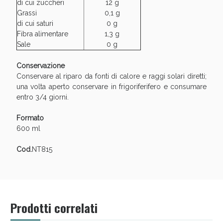
Sconto fino al 55% disponibile oggi!
di cui zuccheri
12 g
Grassi
0,1 g
di cui saturi
0 g
Fibra alimentare
1,3 g
Sale
0 g
Conservazione
Conservare al riparo da fonti di calore e raggi solari diretti;
una volta aperto conservare in frigoriferifero e consumare
entro 3/4 giorni.
Formato
600 ml
Cod.
NT815
Vie Urinarie e Prostata: Sconti fino al 45% oggi!
Prodotti correlati