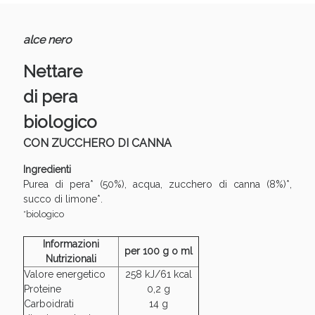
alce nero
Anticellulite e Fanghi: Sconto fino al 40% valido
Nettare
oggi!
di pera
biologico
CON ZUCCHERO DI CANNA
Ingredienti
Purea di pera* (50%), acqua, zucchero di canna (8%)*,
succo di limone*.
*biologico
Informazioni
per 100 g o ml
Nutrizionali
Valore energetico
258 kJ/61 kcal
Proteine
0,2 g
Carboidrati
14 g