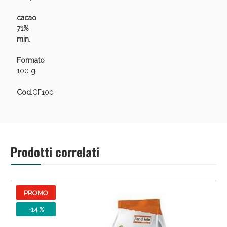
Sconto fino al 55% disponibile oggi!
cacao
71%
min.
Formato
100 g
Cod.
CF100
Prodotti correlati
Vie Urinarie e Prostata: Sconti fino al 45% oggi!
PROMO
-14 %