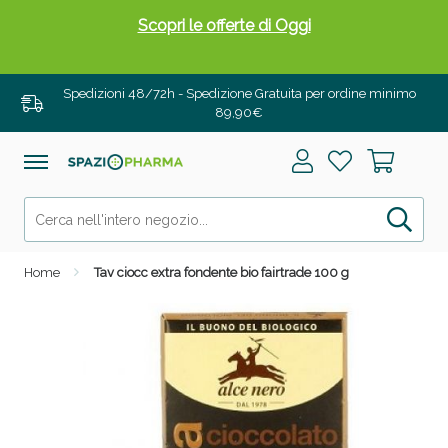
Scopri le offerte di Oggi
Spedizioni 48/72h - Spedizione Gratuita per ordine minimo
89,90€
Home
Tav ciocc extra fondente bio fairtrade 100 g
Drenanti e Pancia Piatta: Sconti fino al 55% validi
solo per OGGI!