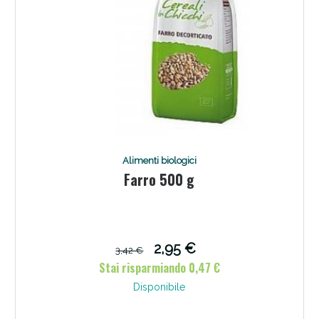
Alimenti biologici
Farro 500 g
Benessere Intestinale: Sconto fino al 55% valido
oggi!
2,95 €
3,42 €
Stai risparmiando 0,47 €
Disponibile