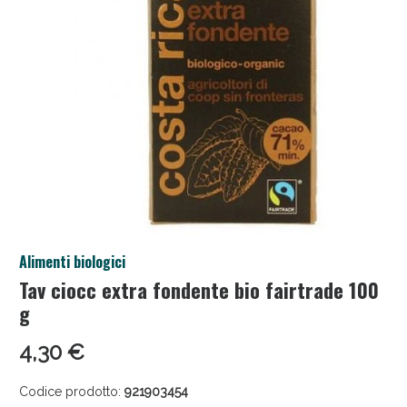
Salini e Multivitaminici: oggi Sconto extra fino al
Alimenti biologici
50%!
Tav ciocc extra fondente bio fairtrade 100
g
4,30 €
Codice prodotto:
921903454