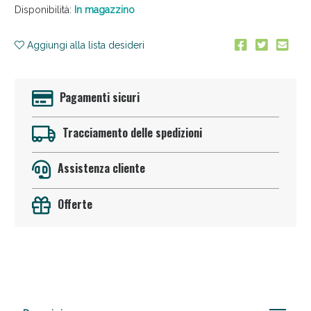
Disponibilità:
In magazzino
Aggiungi alla lista desideri
Pagamenti sicuri
Anticellulite e Fanghi: Sconto fino al 40% valido
Tracciamento delle spedizioni
oggi!
Assistenza cliente
Offerte