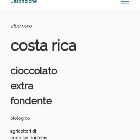
Descrizione
alce nero
Anticellulite e Fanghi: Sconto fino al 40% valido
oggi!
costa rica
cioccolato
extra
fondente
biologico
agricoltori di
coop sin fronteras