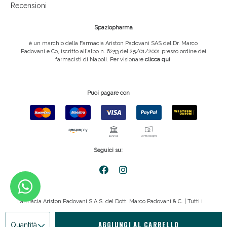
Recensioni
Spaziopharma
è un marchio della Farmacia Ariston Padovani SAS del Dr. Marco
Padovani e Co, iscritto all'albo n. 6253 del 25/01/2001 presso ordine dei
farmacisti di Napoli. Per visionare
clicca qui
.
Puoi pagare con
Seguici su:
Farmacia Ariston Padovani S.A.S. del Dott. Marco Padovani & C. | Tutti i
diritti riservati | P.IVA 08816911211
AGGIUNGI AL CARRELLO
Quantità