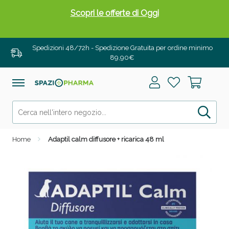
Scopri le offerte di Oggi
Spedizioni 48/72h - Spedizione Gratuita per ordine minimo
89,90€
Home
Adaptil calm diffusore + ricarica 48 ml
Drenanti e Pancia Piatta: Sconti fino al 55% validi
solo per OGGI!