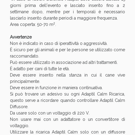
Sconto fino al 55% disponibile oggi!
giorni prima dell'evento e lasciato inserito fino a 2
settimane dopo, mentre per i temporali è necessario
lasciarlo inserito durante periodi a maggiore frequenza.
2
Area coperta: 50-70 m
.
Avvertenze
Non è indicato in caso di iperattività o aggressività.
È sicuro per gli animali e per le persone se utilizzato come
raccomandato.
Può essere utilizzato in associazione ad altri trattamenti.
È adatto per cani di tutte le età.
Deve essere inserito nella stanza in cui il cane vive
principalmente.
Deve essere in funzione in maniera continuativa.
Si può trovare un adesivo su ogni Adaptil Calm Ricarica,
questo serve a ricordare quando controllare Adaptil Calm
Diffusore.
Vie Urinarie e Prostata: Sconti fino al 45% oggi!
Da usare solo con un voltaggio di 220 V.
Non usare mai con un adattatore o un convertitore di
voltaggio.
Utilizzare la ricarica Adaptil Calm solo con un diffusore