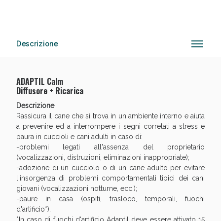
Anticellulite e Fanghi: Sconto fino al 40% valido
Descrizione
oggi!
ADAPTIL Calm
Diffusore + Ricarica
Descrizione
Rassicura il cane che si trova in un ambiente interno e aiuta
a prevenire ed a interrompere i segni correlati a stress e
paura in cuccioli e cani adulti in caso di:
-problemi legati all'assenza del proprietario
(vocalizzazioni, distruzioni, eliminazioni inappropriate);
-adozione di un cucciolo o di un cane adulto per evitare
l'insorgenza di problemi comportamentali tipici dei cani
giovani (vocalizzazioni notturne, ecc.);
-paure in casa (ospiti, trasloco, temporali, fuochi
d'artificio*).
*In caso di fuochi d'artificio Adaptil deve essere attivato 15